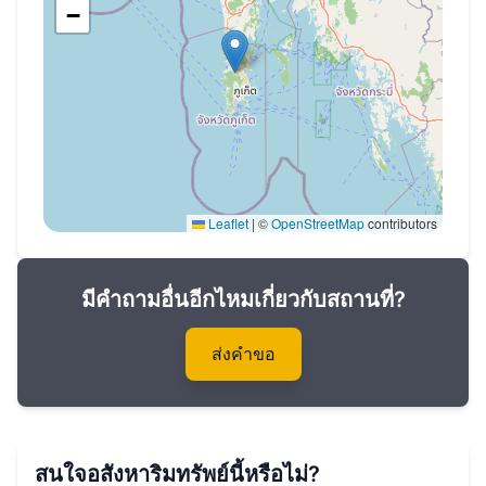
พื้นที่ดิน:185 ตร.ม.m
−
ห้องนั่งเล่นและพื้นที่รับประทานอาหารที่สามารถ
เข้าถึงสระว่ายน้ำได้โดยตรง
2 ห้องนอน
2 ห้องน้ำ
ครัวที่ทันสมัยพร้อมอุปกรณ์ครบครัน
สระว่ายน้ำส่วนตัว
Leaflet
|
©
OpenStreetMap
contributors
ระเบียงสำหรับการพักผ่อนและอาบแดดติดกับสระ
ว่ายน้ำ
มีคำถามอื่นอีกไหมเกี่ยวกับสถานที่?
พื้นที่จอดรถ
ส่งคำขอ
โครงสร้างพื้นฐานที่ซับซ้อน:
ล็อบบี้
ห้องออกกำลังกาย
สนใจอสังหาริมทรัพย์นี้หรือไม่?