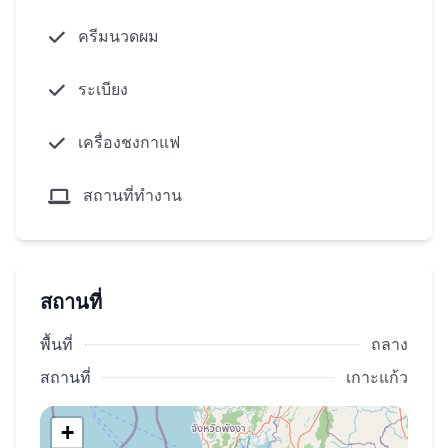
สถานที่
ครีมนวดผม
ทำเลที่สะดวกในอำเภอถลางเพียง 350 เมตรจาก
ระเบียง
ทะเลสาบบางบางใหม่ที่งดงาม รงพยาบาลและ
โรงเรียนนานาชาติซึ่งทำให้สถานที่แห่งนี้เหมาะ
เครื่องชงกาแฟ
สำหรับชีวิตที่สะดวกสบาย หาดบางเทาเพียง 7
กม.และหาดกมลาเป็น 8 กม.ให้เข้าถึงชายฝั่งที่
สถานที่ทำงาน
สวยงามและกิจกรรมทางน้ งเที่ยวที่มีชื่อเสียงเช่น
สนามกอล์ฟลากูน่าภูเก็ตสนามกอล์ฟระดับโลกศูนย์
การค้าปอร์โตเดอ สนามบินนานาชาติภูเก็ตอยู่ห่าง
สถานที่
ออกไป 12 กิโลเมตร
พื้นที่
ถลาง
ลักษณะของวิลล่า:
สถานที่
เกาะแก้ว
ขนาดห้อง:151 ตร.ม.m
+