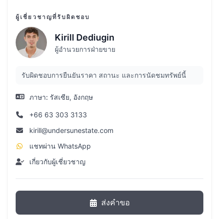
ห้องซาวน่า
ผู้เชี่ยวชาญที่รับผิดชอบ
การรักษาความปลอดภัยตลอด 24 ชั่วโมงและ
การเฝ้าระวังวิดีโอ
Kirill Dediugin
ผู้อำนวยการฝ่ายขาย
อย่าพลาดโอกาสที่จะซื้ออสังหาริมทรัพย์ในจังหวัด
ภูเก็ตที่ซันไรส์เลคคอมเพล็กซ์ในราคาที่
รับผิดชอบการยืนยันราคา สถานะ และการนัดชมทรัพย์นี้
ติดต่อเราวันนี้เพื่อเรียนรู้เพิ่มเติมเกี่ยวกับอนาคตของ
ภาษา:
รัสเซีย, อังกฤษ
คุณที่ซันไรส์เลค!
+66 63 303 3133
kirill@undersunestate.com
แชทผ่าน WhatsApp
เกี่ยวกับผู้เชี่ยวชาญ
ส่งคำขอ