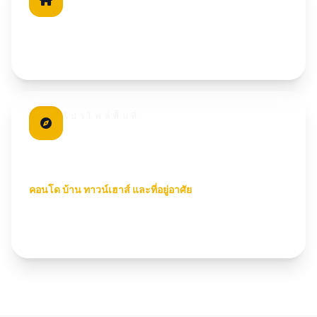
ในทำเลนี้
15
ทุกประกาศผ่านการตรวจสอบโดยทีม Undersun Estate
โปรไฟล์พื้นที่
อำเภอเมือง
โครงสร้างเมืองและความต้องการ
ระยะยาว
คอนโด บ้าน ทาวน์เฮาส์ และที่อยู่อาศัย
Mueang Phuket เหมาะกับการอยู่อาศัยประจำ มีโรงเรียน
โรงพยาบาล ศูนย์การค้า และการเดินทางในเมืองใกล้เคียง
สำหรับการลงทุน สภาพคล่องของทำเลสำคัญพอๆ กับราคา