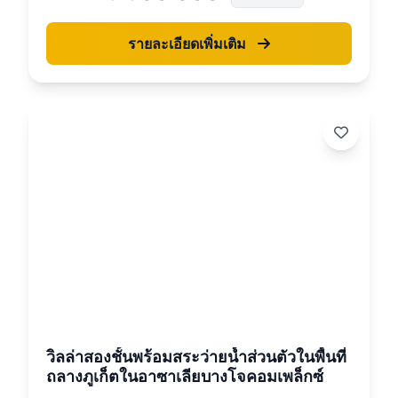
รายละเอียดเพิ่มเติม
26
วิลล่าสองชั้นพร้อมสระว่ายน้ำส่วนตัวในพื้นที่
ถลางภูเก็ตในอาซาเลียบางโจคอมเพล็กซ์