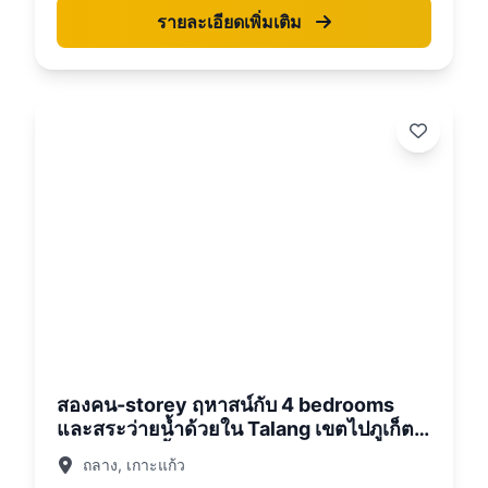
รายละเอียดเพิ่มเติม
26
สองคน-storey ฤหาสน์กับ 4 bedrooms
และสระว่ายน้ำด้วยใน Talang เขตไปภูเก็ต
ตอนอาทิตย์ขึ้นริมทะเลสาบซับซ้อน
ถลาง, เกาะแก้ว