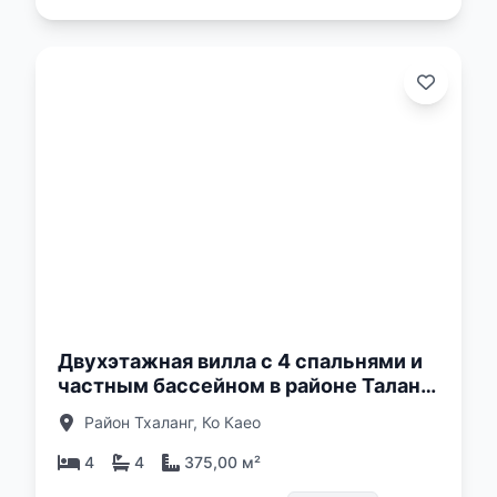
о:
Двухэтажная вилла с 4 спальнями и
частным бассейном в районе Таланг,
Пхукет в Sierra Vista Phuket Villa
Район Тхаланг, Ко Каео
4
4
375,00 м²