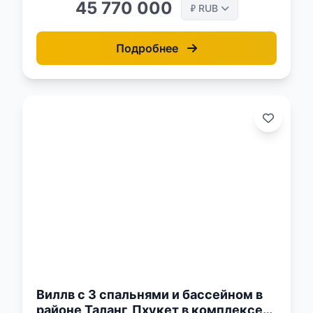
45 770 000
RUB
₽
Подробнее
о:
Виллв с 3 спальнями и бассейном в
районе Таланг, Пхукет в комплексе