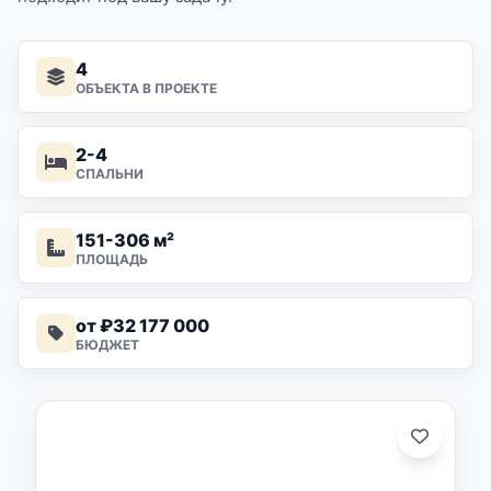
Не упустите возможность купить
недвижимость на Пхукете в
4
комплексе Sunrise Lake по самой выгодной
ОБЪЕКТА В ПРОЕКТЕ
цене на старте продаж!
2-4
Свяжитесь с нами сегодня, чтобы узнать
СПАЛЬНИ
больше о вашем будущем в Sunrise Lake!
151-306 м²
ПЛОЩАДЬ
от ₽32 177 000
БЮДЖЕТ