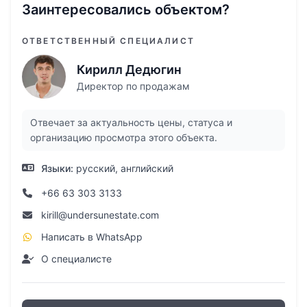
Заинтересовались объектом?
побережьям и водным развлечениям. В
непосредственной близости расположены
ОТВЕТСТВЕННЫЙ СПЕЦИАЛИСТ
такие известные достопримечательности,
Кирилл Дедюгин
как гольф-поля мирового уровня Laguna Golf
Директор по продажам
Phuket, торговый центр Porto De Phuket, Boat
Avenue и аквапарк Blue Tree Phuket. До
Отвечает за актуальность цены, статуса и
международного аэропорта Пхукета 12 км.
организацию просмотра этого объекта.
Языки:
русский, английский
Особенности виллы:
+66 63 303 3133
Площадь виллы: 151 кв.м
kirill@undersunestate.com
Площадь земельного участка: 185 кв.м
Написать в WhatsApp
Гостиная и обеденная зона с прямым
О специалисте
доступом к бассейну
2 спальни