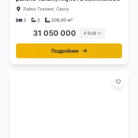
Akara Pool Villa
Район Тхаланг, Сакху
2
2
206,00 м²
31 050 000
RUB
₽
Подробнее
о: