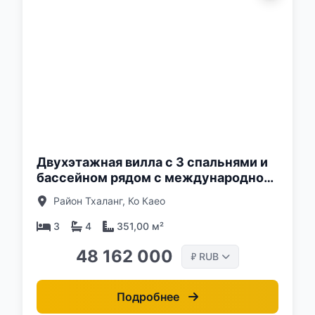
о:
Двухэтажная вилла с 3 спальнями и
бассейном рядом с международной
школой BIS, Пхукет в комплексе
Район Тхаланг, Ко Каео
Zenithy La Ville
3
4
351,00 м²
48 162 000
RUB
₽
Подробнее