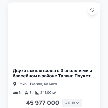
о:
Двухэтажная вилла с 3 спальнями и
бассейном в районе Таланг, Пхукет в
комплексе Sunrise Lake
Район Тхаланг, Ко Каео
3
3
241,00 м²
45 977 000
RUB
₽