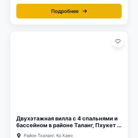
Подробнее
о:
Двухэтажная вилла с 4 спальнями и
бассейном в районе Таланг, Пхукет в
комплексе Sunrise Lake
Район Тхаланг, Ко Каео