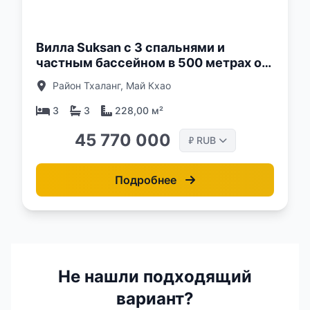
Вилла Suksan с 3 спальнями и
частным бассейном в 500 метрах от
пляжа Май Кхао, Пхукет в комплексе
Район Тхаланг, Май Кхао
Suksan Beachwalk
3
3
228,00 м²
45 770 000
RUB
₽
Подробнее
Не нашли подходящий
вариант?