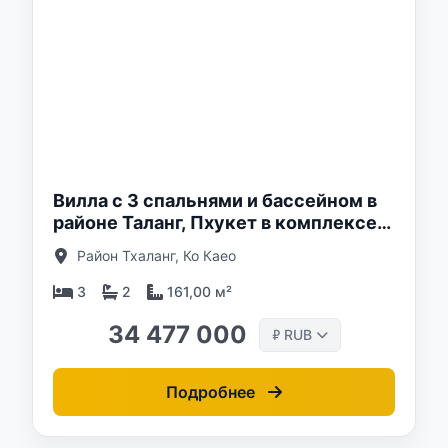
о:
Вилла с 3 спальнями и бассейном в
районе Таланг, Пхукет в комплексе
Sunrise Lake
Район Тхаланг, Ко Каео
3
2
161,00 м²
34 477 000
RUB
₽
Подробнее