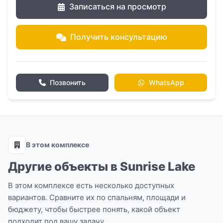
2 ванные комнаты
Записаться на просмотр
Полностью оснащенная современная
кухня
Получить консультацию
Частный плавательный бассейн
Терраса для отдыха и загара рядом с
бассейном
Позвонить
WhatsApp
Парковка
Инфраструктура комплекса:
В этом комплексе
Лобби
Другие объекты в Sunrise Lake
Тренажерный зал
Сауна
В этом комплексе есть несколько доступных
вариантов. Сравните их по спальням, площади и
Круглосуточная охрана и
бюджету, чтобы быстрее понять, какой объект
видеонаблюдение
подходит под вашу задачу.