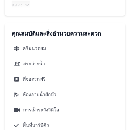
หลักเติมพื้นที่ที่มีแสงและอากาศที่เน้นความยิ่งใหญ่
แสดง
และรูป การตกแต่งภายในของวิลล่าได้รับการ
ออกแบบโดยบริษัทออกแบบที่มีชื่อเสียงเปิดโล่งสตูดิ
ทุกมุมของบ้านใหม่ของคุณจะสะท้อนให้เห็นถึงสไตล์
คุณสมบัติและสิ่งอำนวยความสะดวก
และบุคลิกภาพของคุณ ชวนชมบางโจเป็นวงล้อมที่
ปลอดภัยและรั้วรอบขอบชิดที่มีการรักษาความ
ครีมนวดผม
ปลอดภัยตลอด 24 ชั่วโ ที่นี่คุณจะพบความสะดวก
สบายไม่เพียงแต่ยังความสงบของจิตใจซึ่งเป็นสิ่งจำเป็น
สระว่ายน้ำ
ดังนั้นใ
ที่จอดรถฟรี
สถานที่
ห้องอาบน้ำฝักบัว
ทำเลที่สะดวกในพื้นที่ถลางที่งดงามใกล้กับสิ่งอำนวย
ความสะดวกโครงสร้างพื้นฐานที่สำคัญของเกาะ ห่าง
การเฝ้าระวังวิดีโอ
ออกไปเพียง 1.6 กิโลเมตร 5.6 กิโลเมตร ห้างสรรพสิน
ค้าบลูทรีอยู่ห่างออกไป 1.6 กิโลเมตรในขณะที่ปอร์โต
พื้นที่บาร์บีคิว