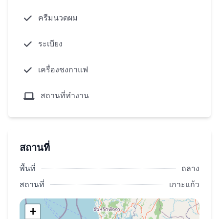
เดอภูเก็ตและโบ๊ทอเวนิว 2.8 โบ๊ทอเวนิวภูเก็ตอยู่ห่าง
ออกไป 3.9 กม.ในขณะที่โรบินสันไลฟ์สไตล์มอลล์อยู่
ครีมนวดผม
ห่างออกไป 6.5 กม. สนามกอล์ฟลากูน่าภูเก็ตอยู่ห่าง
ระเบียง
ออกไป 6.8 กม. โรงเรียนนานาชาติขจรเกียรติเชิง
ทะเลอยู่ห่างออกไป 2 กิโลเมตร ยู่ห่างออกไป 9.6
เครื่องชงกาแฟ
กิโลเมตรและโรงเรียนนานาชาติยูดับบลิวซีอยู่ห่าง
ออกไป 11 กิโลเมตร โรงพยาบาลกรุงเทพอยู่ห่างออก
สถานที่ทำงาน
ไป 15.7 กิโลเมตรในขณะที่สนามบินนานาชาติภูเก็ต
อยู่ห่างออกไป 18 กิโลเมตร
ลักษณะของวิลล่า:
สถานที่
พื้นที่
ขนาดบ้าน:394 ตร.ม.m
ถลาง
พื้นที่ดิน:332 ตร.ม.m
สถานที่
เกาะแก้ว
4 ห้องนอน
+
5 ห้องน้ำ