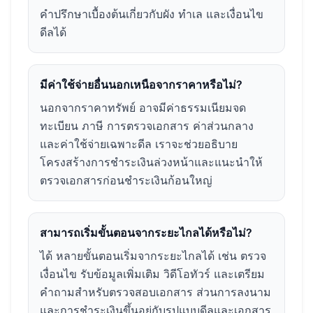
คำปรึกษาเบื้องต้นเกี่ยวกับผัง ทำเล และเงื่อนไข
ดีลได้
มีค่าใช้จ่ายอื่นนอกเหนือจากราคาหรือไม่?
นอกจากราคาทรัพย์ อาจมีค่าธรรมเนียมจด
ทะเบียน ภาษี การตรวจเอกสาร ค่าส่วนกลาง
และค่าใช้จ่ายเฉพาะดีล เราจะช่วยอธิบาย
โครงสร้างการชำระเงินล่วงหน้าและแนะนำให้
ตรวจเอกสารก่อนชำระเงินก้อนใหญ่
สามารถเริ่มขั้นตอนจากระยะไกลได้หรือไม่?
ได้ หลายขั้นตอนเริ่มจากระยะไกลได้ เช่น ตรวจ
เงื่อนไข รับข้อมูลเพิ่มเติม วิดีโอทัวร์ และเตรียม
คำถามสำหรับตรวจสอบเอกสาร ส่วนการลงนาม
และการชำระเงินขึ้นอยู่กับรูปแบบดีลและเอกสาร