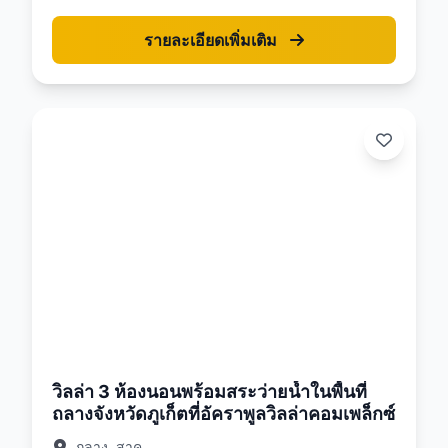
รายละเอียดเพิ่มเติม
26
วิลล่า 3 ห้องนอนพร้อมสระว่ายน้ำในพื้นที่
ถลางจังหวัดภูเก็ตที่อัคราพูลวิลล่าคอมเพล็กซ์
ถลาง, สาคู