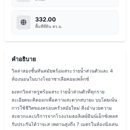
332.00
พื้นที่ที่ดิน ตร.ม.
คำอธิบาย
วิลล่าสองชั้นทันสมัยพร้อมสระว่ายน้ำส่วนตัวและ 4
ห้องนอนในบางโจอาซาเลียคอมเพล็กซ์
ยงหกวิลล่าหรูพร้อมสระว่ายน้ำส่วนตัวที่ทุกราย
ละเอียดจะคิดออกเพื่อความสะดวกสบายแ บบโดยเน้น
การใช้ชีวิตของครอบครัวสมัยใหม่ สิ่งอำนวยความ
สะดวกและบริการจากโรงแรมฮอลิเดย์อินน์เอ็กซ์เพลส
รับประกันได้ว่าจะส เพดานสูงถึง 7 เมตรในห้องนั่งเล่น