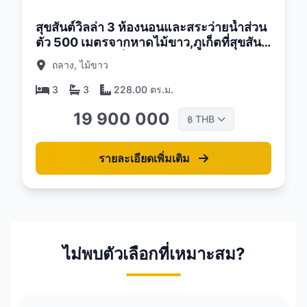
สุขสันต์วิลล่า 3 ห้องนอนและสระว่ายน้ำส่วน
ตัว 500 เมตรจากหาดไม้ขาว,ภูเก็ตที่สุขสันต์
บีชวอล์คคอมเพล็กซ์
ถลาง, ไม้ขาว
3
3
228.00 ตร.ม.
19 900 000
THB
฿
รายละเอียดเพิ่มเติม
ไม่พบตัวเลือกที่เหมาะสม?