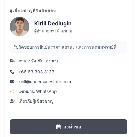
กรุณาติดต่อเราสำหรับข้อมูลเพิ่มเติม
ผู้เชี่ยวชาญที่รับผิดชอบ
Kirill Dediugin
ผู้อำนวยการฝ่ายขาย
รับผิดชอบการยืนยันราคา สถานะ และการนัดชมทรัพย์นี้
ภาษา:
รัสเซีย, อังกฤษ
+66 63 303 3133
kirill@undersunestate.com
แชทผ่าน WhatsApp
เกี่ยวกับผู้เชี่ยวชาญ
ส่งคำขอ