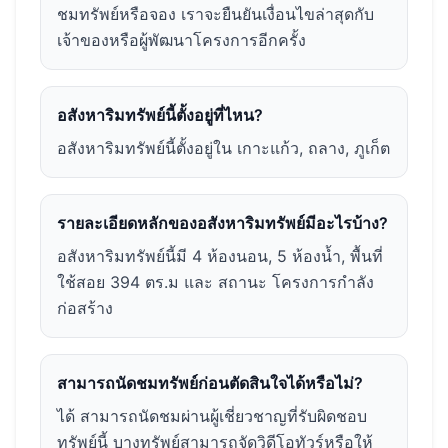
ชมทรัพย์หรือจอง เราจะยืนยันเงื่อนไขล่าสุดกับ
เจ้าของหรือผู้พัฒนาโครงการอีกครั้ง
อสังหาริมทรัพย์นี้ตั้งอยู่ที่ไหน?
อสังหาริมทรัพย์นี้ตั้งอยู่ใน เกาะแก้ว, ถลาง, ภูเก็ต
รายละเอียดหลักของอสังหาริมทรัพย์มีอะไรบ้าง?
อสังหาริมทรัพย์นี้มี 4 ห้องนอน, 5 ห้องน้ำ, พื้นที่
ใช้สอย 394 ตร.ม และ สถานะ โครงการกำลัง
ก่อสร้าง
สามารถนัดชมทรัพย์ก่อนตัดสินใจได้หรือไม่?
ได้ สามารถนัดชมผ่านผู้เชี่ยวชาญที่รับผิดชอบ
ทรัพย์นี้ บางทรัพย์สามารถจัดวิดีโอทัวร์หรือให้