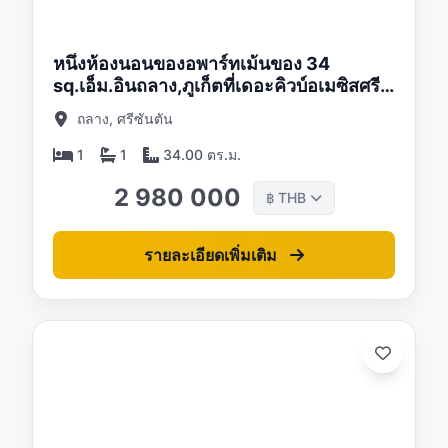
/26
หนึ่งห้องนอนของอพาร์ทเม้นของ 34
sq.เอ็ม.อินถลาง,ภูเก็ตที่เดอะคิวบ์อเมซิสศรี
สุนทร
ถลาง, ศรีซันตัน
1
1
34.00 ตร.ม.
2 980 000
THB
฿
รายละเอียดเพิ่มเติม