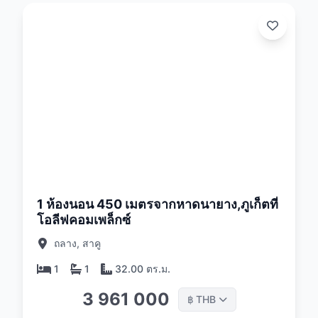
:
26
1 ห้องนอน 450 เมตรจากหาดนายาง,ภูเก็ตที่
โอลีฟคอมเพล็กซ์
ถลาง, สาคู
1
1
32.00 ตร.ม.
3 961 000
THB
฿