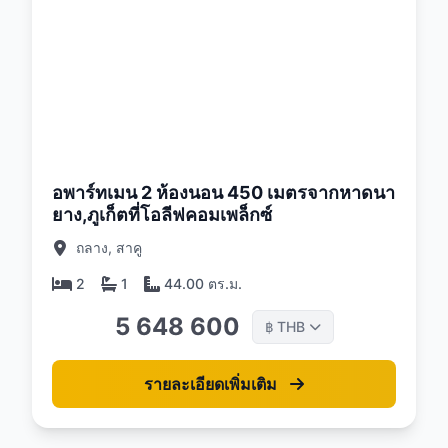
:
26
อพาร์ทเมน 2 ห้องนอน 450 เมตรจากหาดนา
ยาง,ภูเก็ตที่โอลีฟคอมเพล็กซ์
ถลาง, สาคู
2
1
44.00 ตร.ม.
5 648 600
THB
฿
รายละเอียดเพิ่มเติม