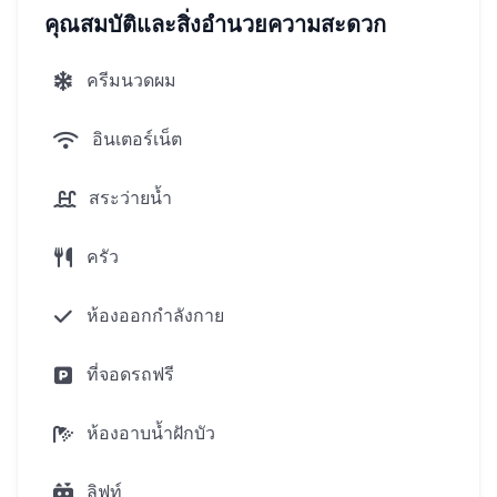
เวนิว 10 นาทีโดยรถยนต์
คุณสมบัติและสิ่งอำนวยความสะดวก
ครีมนวดผม
โครงสร้างพื้นฐานที่ซับซ้อน:
อินเตอร์เน็ต
สระว่ายน้ำกว้างขวาง
พื้นที่เลานจ์
สระว่ายน้ำ
สวนบนดาดฟ้า
ห้องออกกำลังกาย
ครัว
สวนอย่างดี
ห้องออกกำลังกาย
ซักรีด
พื้นที่จอดรถ
ที่จอดรถฟรี
การรักษาความปลอดภัยตลอด 24 ชั่วโมงและ
การเฝ้าระวังวิดีโอ
ห้องอาบน้ำฝักบัว
ซื้ออสังหาริมทรัพย์ในภูเก็ตที่ซับซ้อนเดอะคิวบ์แปลก
ลิฟท์
ใจที่มีอยู่ในงวดที่มีการชำระเงินเริ่มต้น 30%