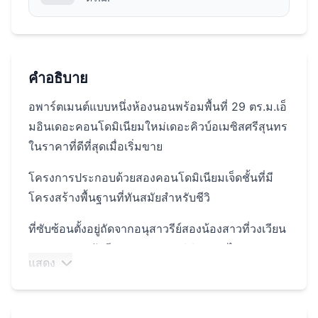
คำอธิบาย
อพาร์ตเมนต์แบบหนึ่งห้องนอนพร้อมพื้นที่ 29 ตร.ม.เอ็
มอินเดอะคอนโดมิเนียมใหม่เดอะคิวบ์อเมซิสศรีสุนทร
ในราคาที่ดีที่สุดเมื่อเริ่มขาย
โครงการประกอบด้วยสองคอนโดมิเนียมเจ็ดชั้นที่มี
โครงสร้างพื้นฐานที่ทันสมัยสำหรับชีวิ
ที่ซับซ้อนตั้งอยู่ถัดจากอนุสาวรีย์สองน้องสาวที่วงเวียน
ถนนเทพกระษัตรี หาดบางเทาอยู่ห่างออกไป 9
แสดง
กิโลเมตรและหาดสุรินทร์อยู่ห่างออกไป 11
กิโลเมตร ห่างจากศูนย์การค้าโรบินสันไลฟ์สไตล์เพียง
5 นาทีในขณะที่ศูนย์การค้าปอร์โตเดอภูเก็ตและโบ๊ทอ