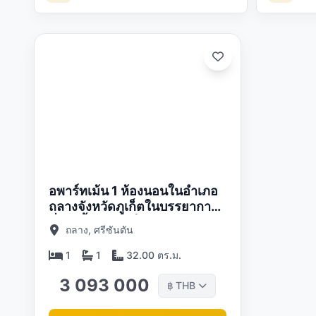
ดต:
05/26
อพาร์ทเม้น 1 ห้องนอนในอำเภอ
ถลางจังหวัดภูเก็ตในบรรยากาศ
ที่เกิดขึ้นใหม่ภูเก็ตซับซ้อน
ถลาง, ศรีซันตัน
1
1
32.00 ตร.ม.
3 093 000
THB
฿