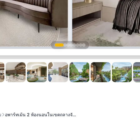
ม
อพาร์ทเม้น 2 ห้องนอนในเขตถลางจั…