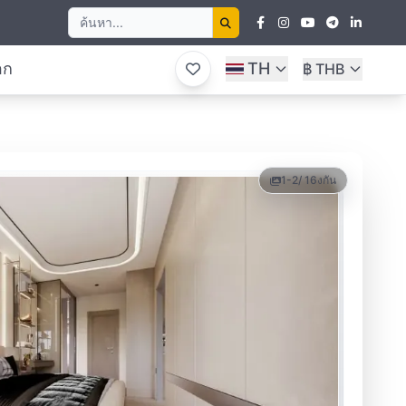
อก
TH
฿ THB
1-2
/ 16
งกัน