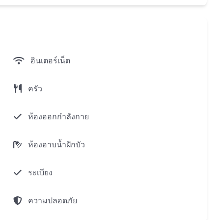
วิตที่สะดวกสบายและส่วนที่เหลือ หาดบางเทาอยู่ห่างออก
มลาอยู่ห่างออกไป 13 กิโลเมตรและลายันอยู่ห่างออกไป 14
อินเตอร์เน็ต
 950 เมตรในขณะที่ปอร์โตเดอภูเก็ตมอลล์อยู่ห่างออกไป
ออกไป 6.8 กิโลเมตรในขณะที่เซ็นทรัลภูเก็ตฟลอเรสต้าอยู่
ครัว
ู่ห่างออกไปเพียง 350 เมตรเช่นเดียวกับโรงเรียน
๊ทลากูน,5.7 กม.,รอยัลภูเก็ตมารีน่า,6.5 กม.และแคชบีช
ห้องออกกำลังกาย
ห้องอาบน้ำฝักบัว
ระเบียง
ความปลอดภัย