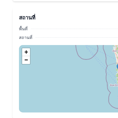
ห้องสมุด
ห้องประชุม
สถานที่
โคเวิร์คกิ้งและพื้นที่เลานจ์
สตูดิโอโยคะ,ปีนหน้าผา
พื้นที่
โรงยิมสำหรับชั้นเรียนมวยและออกกำลังกาย
สถานที่
ห้องรับประทานอาหารแยกต่างหาก
+
ลู่วิ่งและสวนสำหรับเดิน
−
ห้องซาวน่าและห้องอบไอน้ำ
สถานีชาร์จรถยนต์ไฟฟ้า
ศูนย์การค้าสาธารณะ
ตู้เก็บของสมาร์ท
ที่จอดรถสำหรับรถยนต์และรถจักรยานยนต์
อย่าพลาดโอกาสที่จะซื้ออสังหาริมทรัพย์ในจังหวัดภูเก็
ระหว่างความสะดวกสบายและไลฟ์สไตล์ที่คุณฝันเสมอ