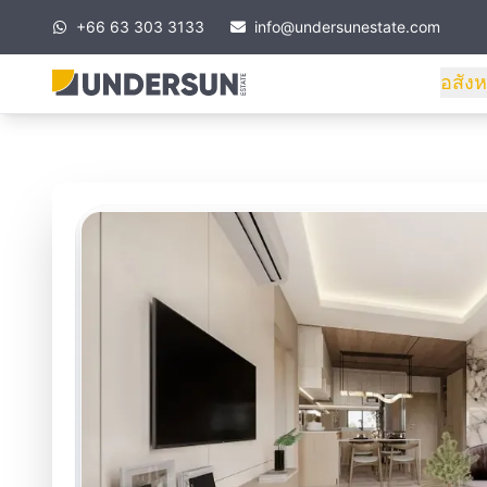
+66 63 303 3133
info@undersunestate.com
อสังห