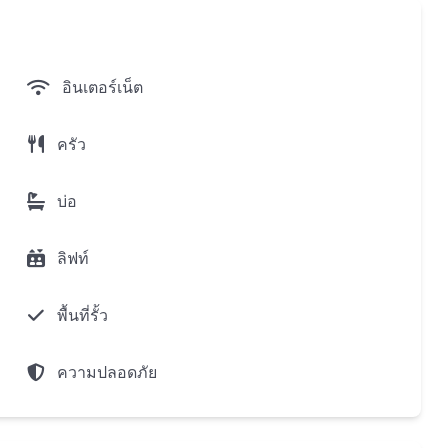
าระวังวิดีโอ
อินเตอร์เน็ต
ครัว
บ่อ
ลิฟท์
กเดือน
พื้นที่รั้ว
แรก(20 วันในโลว์ซีซั่น 10 วันในไฮซีซั่น
ความปลอดภัย
ปี(60 วันในโลว์ซีซั่น 30 วันในไฮซีซั่น