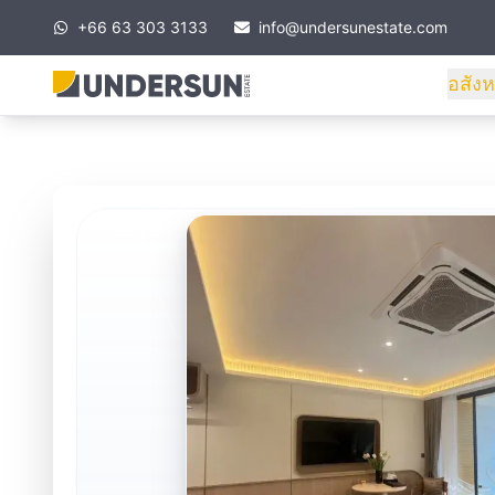
+66 63 303 3133
info@undersunestate.com
อสังห