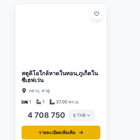
ดต:
05/26
สตูดิโอใกล้หาดในทอน,ภูเก็ตใน
ซีเฮฟเว่น
ถลาง, สาคู
1
1
37.00 ตร.ม.
4 708 750
THB
฿
รายละเอียดเพิ่มเติม