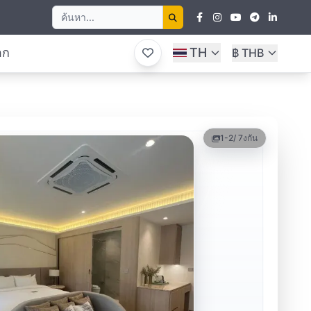
อก
TH
฿ THB
1-2
/ 7
งกัน