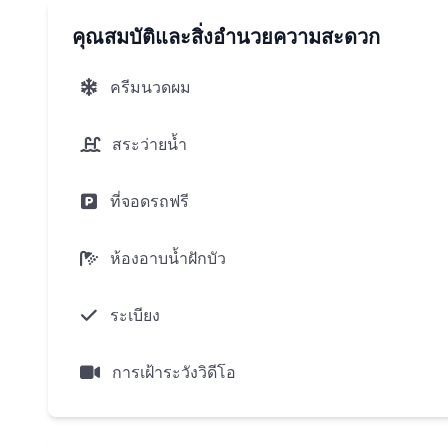
ฟิตเนสเซ็นเตอร์
คุณสมบัติและสิ่งอำนวยความสะดวก
การรักษาความปลอดภัยตลอด 24 ชั่วโมงและการเฝ้
ลานจอดรถ
ครีมนวดผม
รถบัสรับ-ส่ง
สระว่ายน้ำ
โปรแกรมการลงทุน:
ที่จอดรถฟรี
สัญญาเช่า 10 ปีที่บริหารโดยกลุ่มวินด์แฮม
รับประกันรายได้ 7%ต่อปีสำหรับ 1-5 ปีจ่ายปีละครั้ง
ห้องอาบน้ำฝักบัว
สระว่ายน้ำให้เช่า 60/40 สำหรับ 6-10 ปีจ่ายทุกๆห
ระเบียง
ข้อดีสำหรับเจ้าของ:
ความเป็นไปได้ของที่พักฟรี 30 วันต่อปีสำหรับ 5 ปี
การเฝ้าระวังวิดีโอ
ซีซั่น)
ความเป็นไปได้ของที่พักฟรีสำหรับ 90 วันต่อปี 6-10 