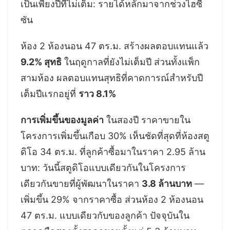
เป็นเพียงปีที่ไม่เต็ม: รายได้หลักมาจากช่วงไฮซี
ซัน
ห้อง 2 ห้องนอน 47 ตร.ม. สร้างผลตอบแทนแล้ว
9.2% สุทธิ
ในฤดูกาลที่ยังไม่เต็มปี ส่วนทั้งแพ็ก
สามห้อง ผลตอบแทนสุทธิที่คาดการณ์สำหรับปี
เต็มปีแรกอยู่ที่
ราว 8.1%
การเพิ่มขึ้นของมูลค่า
ในสองปี ราคาขายใน
โครงการเพิ่มขึ้นเกือบ 30% เห็นชัดที่สุดที่ห้องสตู
ดิโอ 34 ตร.ม. ที่ลูกค้าซื้อมาในราคา 2.95 ล้าน
บาท: วันนี้สตูดิโอแบบเดียวกันในโครงการ
เดียวกันขายที่ผู้พัฒนาในราคา
3.8 ล้านบาท
—
เพิ่มขึ้น 29% จากราคาซื้อ ส่วนห้อง 2 ห้องนอน
47 ตร.ม. แบบเดียวกับของลูกค้า ปัจจุบันใน