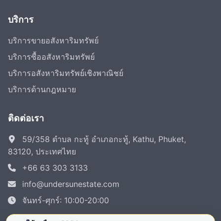
บริการ
บริการขายอสังหาริมทรัพย์
บริการซื้ออสังหาริมทรัพย์
บริการอสังหาริมทรัพย์เชิงพาณิชย์
บริการด้านกฎหมาย
ติดต่อเรา
59/358 ตำบล กะทู้ อำเภอกะทู้, Kathu, Phuket,
83120, ประเทศไทย
+66 63 303 3133
info@undersunestate.com
จันทร์-ศุกร์: 10:00-20:00