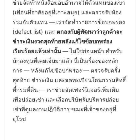
ช่วยจัดทำหนังสือมอบอำนาจให้ตัวแทนของเขา
(เพื่อนที่อาศัยอยู่ที่เกาะสมุย) และตรวจรับห้อง
ร่วมกับตัวแทน — เราจัดทำรายการข้อบกพร่อง
(defect list) และ
ตกลงกับผู้พัฒนาว่าลูกค้าจะ
ชำระเงินงวดสุดท้ายหลังแก้ไขข้อบกพร่อง
เรียบร้อยแล้วเท่านั้น
— ไม่ใช่ก่อนหน้า สำหรับ
นักลงทุนที่เคยเจ็บมาแล้ว นี่เป็นเรื่องของหลัก
การ — หลังแก้ไขข้อบกพร่อง — ตรวจรับครั้ง
สุดท้าย ชำระเงิน และจดทะเบียนโอนกรรมสิทธิ์
ที่กรมที่ดิน — เราช่วยจัดเฟอร์นิเจอร์เพิ่มเติม
เพื่อปล่อยเช่า และเลือกบริษัทรับบริหารปล่อย
เช่าที่ดูแลงานปฏิบัติการ ขณะที่เจ้าของอยู่ที่
ยุโรป