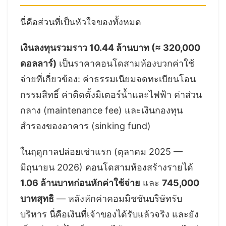
นี่คือส่วนที่เป็นหัวใจของทั้งหมด
เงินลงทุนรวมราว 10.44 ล้านบาท (≈ 320,000
ดอลลาร์)
เป็นราคาคอนโดสามห้องบวกค่าใช้
จ่ายที่เกี่ยวข้อง: ค่าธรรมเนียมจดทะเบียนโอน
กรรมสิทธิ์ ค่าติดตั้งมิเตอร์น้ำและไฟฟ้า ค่าส่วน
กลาง (maintenance fee) และเงินกองทุน
สำรองของอาคาร (sinking fund)
ในฤดูกาลปล่อยเช่าแรก (ตุลาคม 2025 —
มิถุนายน 2026) คอนโดสามห้องสร้างรายได้
1.06 ล้านบาทก่อนหักค่าใช้จ่าย
และ
745,000
บาทสุทธิ
— หลังหักค่าคอมมิชชันบริษัทรับ
บริหาร นี่คือเงินที่เจ้าของได้รับแล้วจริง และยัง