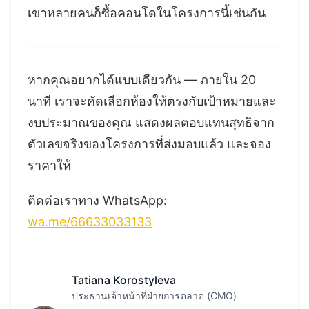
เขาหลายคนก็ซื้อคอนโดในโครงการนี้เช่นกัน
หากคุณอยากได้แบบเดียวกัน — ภายใน 20
นาที เราจะคัดเลือกห้องให้ตรงกับเป้าหมายและ
งบประมาณของคุณ แสดงผลตอบแทนสุทธิจาก
ตัวเลขจริงของโครงการที่ส่งมอบแล้ว และจอง
ราคาให้
ติดต่อเราทาง WhatsApp:
wa.me/66633033133
Tatiana Korostyleva
ประธานเจ้าหน้าที่ฝ่ายการตลาด (CMO)