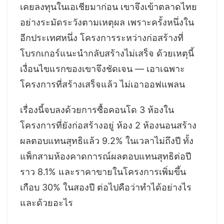
เคยลงทุนในเอเชียมาก่อน เขาจึงเข้าตลาดไทย
อย่างระมัดระวังตามเหตุผล เพราะครั้งหนึ่งใน
อีกประเทศหนึ่ง โครงการระหว่างก่อสร้างที่
โบรกเกอร์แนะนำกลับสร้างไม่เสร็จ ด้วยเหตุนี้
เงื่อนไขแรกของเขาจึงชัดเจน — เอาเฉพาะ
โครงการที่สร้างเสร็จแล้ว ไม่เอาออฟแพลน
เรื่องนี้จบลงด้วยการซื้อคอนโด 3 ห้องใน
โครงการที่ยังก่อสร้างอยู่ ห้อง 2 ห้องนอนสร้าง
ผลตอบแทนสุทธิแล้ว 9.2% ในเวลาไม่ถึงปี ทั้ง
แพ็กสามห้องคาดการณ์ผลตอบแทนสุทธิต่อปี
ราว 8.1% และราคาขายในโครงการเพิ่มขึ้น
เกือบ 30% ในสองปี ต่อไปคือว่าทำได้อย่างไร
และด้วยอะไร