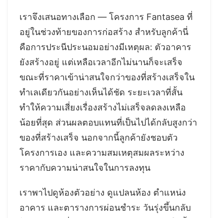
เราจึงเสนอทางเลือก — โครงการ Fantasea ที่
อยู่ในช่วงท้ายของการก่อสร้าง สำหรับลูกค้านี่
คือการประนีประนอมอย่างมีเหตุผล: ตัวอาคาร
ยังสร้างอยู่ แต่เหลือเวลาอีกไม่นานก็จะเสร็จ
ขณะที่ราคาเข้าน่าสนใจกว่าของที่สร้างเสร็จใน
ทำเลเดียวกันอย่างเห็นได้ชัด ระยะเวลาที่สั้น
ทำให้ความเสี่ยงเรื่องสร้างไม่เสร็จลดลงเหลือ
น้อยที่สุด ส่วนผลตอบแทนที่เป็นไปได้กลับสูงกว่า
ของที่สร้างเสร็จ นอกจากนี้ลูกค้ายังชอบตัว
โครงการเอง และความสมเหตุสมผลระหว่าง
ราคากับความน่าสนใจในการลงทุน
เราพาไปดูห้องตัวอย่าง ดูแปลนห้อง ตำแหน่ง
อาคาร และตารางการผ่อนชำระ วันรุ่งขึ้นกลับ