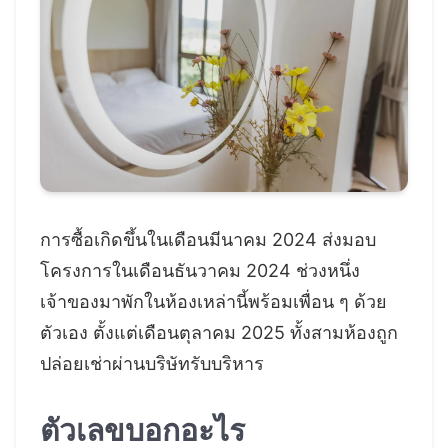
การซื้อเกิดขึ้นในเดือนมีนาคม 2024 ส่งมอบ
โครงการในเดือนธันวาคม 2024 ช่วงหนึ่ง
เจ้าของมาพักในห้องเหล่านี้พร้อมเพื่อน ๆ ด้วย
ตัวเอง ตั้งแต่เดือนตุลาคม 2025 ทั้งสามห้องถูก
ปล่อยเช่าผ่านบริษัทรับบริหาร
ตัวเลขบอกอะไร