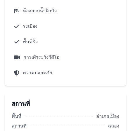
พื้นที่อาคาร:309 ตร.ม.m
ห้องอาบน้ำฝักบัว
พื้นที่ดิน:208 ตร.ม.m
สระว่ายน้ำส่วนตัว 3*7*1,2
ระเบียง
ระเบียงอาบแดดและพื้นที่พักผ่อนติดกับสระว่ายน้ำ
3 ห้องนอน
พื้นที่รั้ว
4 ห้องน้ำ 2 ของพวกเขาพร้อมอ่างอาบน้ำ
การเฝ้าระวังวิดีโอ
ห้องนั่งเล่นกว้างขวางพร้อมห้องครัวและพื้นที่รับ
ประทานอาหาร
ความปลอดภัย
ระบบสมาร์ทโฮม
ห้องเก็บของ
พื้นที่จอดรถ
สถานที่
คุณสามารถซื้ออสังหาริมทรัพย์ในภูเก็ตในชนบท
ฉลองวิลล่าที่ซับซ้อนในงวด การชำระเงินเริ่มต้นจาก
พื้นที่
อำเภอเมือง
30%รวมถึงการฝากเงิน
สถานที่
ฉลอง