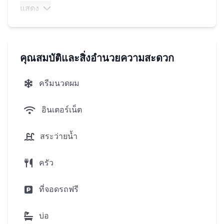
การดูแลเพื่อความสะดวกสบายข การตกแต่งภายในที่
แสดง
กว้างขวางเต็มไปด้วยแสงสร้างความรู้สึกของเสรีภาพ
และความเงียบ สระว่ายน้ำส่วนตัวไม่ได้เป็นเพียงองค์
ประกอบของความหรูหราแต่พื้นที่ส่วนตัวของคุณสำห
คุณสมบัติและสิ่งอำนวยความสะดวก
สถานที่
ครีมนวดผม
ซับซ้อนตั้งอยู่ในฉลองใกล้กับโครงสร้างพื้นฐานที่
อินเตอร์เน็ต
จำเป็นสำหรับชีวิตที่สะดวกสบายและนันทน งแรมแห่ง
นี้มีเสน่ห์เป็นพิเศษ ะพระใหญ่ท่าเรือฉลองและ
สระว่ายน้ำ
โรบินสันไลฟ์สไตล์มอลล์อยู่ห่างออกไป 7-8 นาที ที่ตั้ง
โรงแรม:ซิตี้เซนเตอร์-เบลวารอส ห่างจากหาดกะตะ
ครัว
และหาดกะรน 15 นาทีและห่างจากป่าตอง 30 นาที
ที่จอดรถฟรี
ลักษณะของวิลล่า:
บ่อ