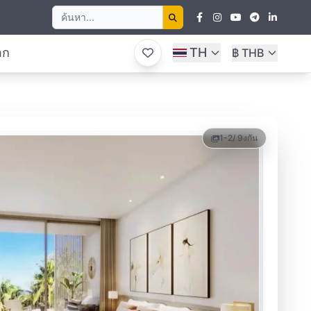
อก
TH
฿ THB
1-2
/ 9
งกัน