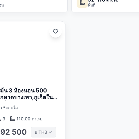
อน
พื้นที่
เม้น 3 ห้องนอน 500
กหาดบางเทา,ภูเก็ตใน
ูเก็ต
 เชิงตะไล
3
110.00 ตร.ม.
292 500
THB
฿