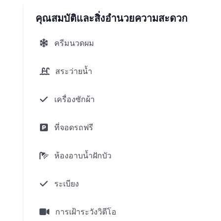
คุณสมบัติและสิ่งอำนวยความสะดวก
โครงสร้างพื้นฐานที่ซับซ้อน:
สระว่ายน้ำขนาดใหญ่ที่มีความยาว 50 เมตร
ครีมนวดผม
โคเวิร์คกิ้งสเปซเพื่อการทำงานที่สะดวกสบาย
สระว่ายน้ำ
ดาดฟ้าพร้อมพื้นที่บาร์บีคิว
ห้องมัลติฟังก์ชั่สำหรับกิจกรรมต่างๆ
เครื่องซักผ้า
พื้นที่ฝึกโยคะ
ห้องออกกำลังกาย
ที่จอดรถฟรี
สโมสรสำหรับเด็ก
บริการคอนเซียร์จ
ห้องอาบน้ำฝักบัว
ที่จอดรถใต้ดิน
ระเบียง
สถานีชาร์จรถยนต์
อย่าพลาดโอกาสที่จะซื้ออสังหาริมทรัพย์ในจังหวัดภูเก็ตท
การเฝ้าระวังวิดีโอ