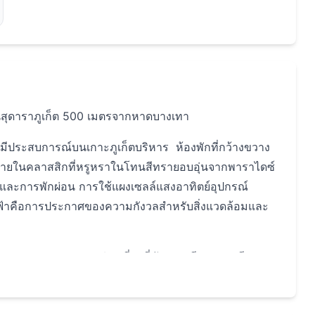
สุดาราภูเก็ต 500 เมตรจากหาดบางเทา
ี่มีประสบการณ์บนเกาะภูเก็ตบริหาร ห้องพักที่กว้างขวาง
ต่งภายในคลาสสิกที่หรูหราในโทนสีทรายอบอุ่นจากพาราไดซ์
ราและการพักผ่อน การใช้แผงเซลล์แสงอาทิตย์อุปกรณ์
้าคือการประกาศของความกังวลสำหรับสิ่งแวดล้อมและ
 500 เมตรจากชายหาดท่องเที่ยวที่พัฒนา เพียง 5 นาทีจาก
ีไปยังสนามกอล์ฟระดับโลกใน 7 นาที ท่าอากาศยาน
ง 30 นาที