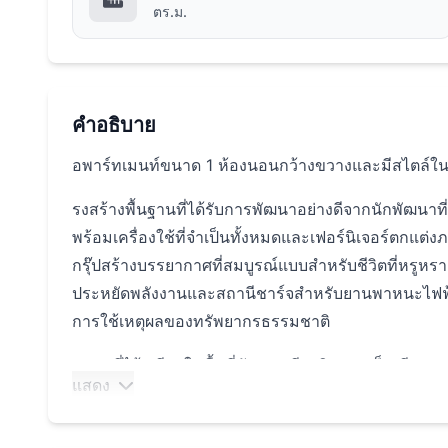
ตร.ม.
คำอธิบาย
อพาร์ทเมนท์ขนาด 1 ห้องนอนกว้างขวางและมีสไตล์ใน
รงสร้างพื้นฐานที่ได้รับการพัฒนาอย่างดีจากนักพัฒนาท
พร้อมเครื่องใช้ที่จำเป็นทั้งหมดและเฟอร์นิเจอร์ตกแ
กรุ๊ปสร้างบรรยากาศที่สมบูรณ์แบบสำหรับชีวิตที่หรูห
ประหยัดพลังงานและสถานีชาร์จสำหรับยานพาหนะไฟฟ
การใช้เหตุผลของทรัพยากรธรรมชาติ
สถานที่ได้เปรียบในพื้นที่อันทรงเกียรติของภูเก็ตเพียง
แสดง
ศูนย์การค้าปอร์โตเดอภูเก็ตและโบ๊ทอเวนิวใน 6 นาท
นานาชาติภูเก็ตอยู่ห่างจากสนามบินนานาชาติภูเก็ตเพีย