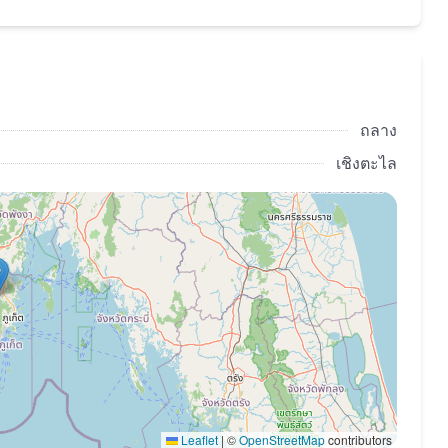
ถลาง
เชิงตะไล
Leaflet
|
©
OpenStreetMap
contributors