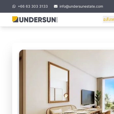
+66 63 303 3133
info@undersunestate.com
อสังห