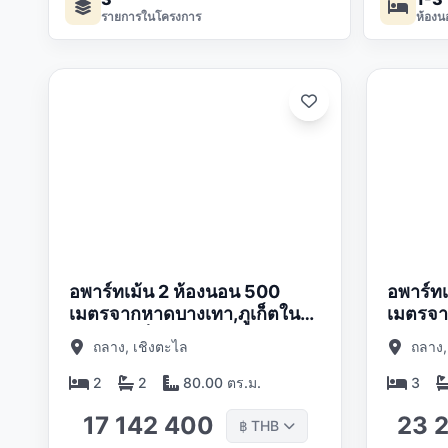
รายการในโครงการ
ห้องน
ดต:
อัปเดต:
05/26
01/05/26
อพาร์ทเม้น 2 ห้องนอน 500
อพาร์ท
เมตรจากหาดบางเทา,ภูเก็ตใน
เมตรจา
สุดาราภูเก็ต
สุดาราภ
ถลาง, เชิงตะไล
ถลาง,
2
2
80.00 ตร.ม.
3
17 142 400
23 
THB
฿