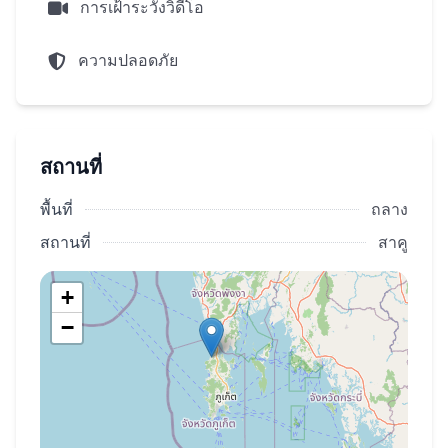
การเฝ้าระวังวิดีโอ
Minimart บน 1 ชั้น
กระสวยยานรถไปที่ชายหาดและกลับมา
ความปลอดภัย
24 ชั่วโมงรปภและกล้องวงจรปิด
พื้นที่จอดรถ
ซักผ้า
สถานที่
ส่วนตัวบนถนนไปที่ชายหาด
พื้นที่
ถลาง
นายได้เปรียบอะไรบ้างสำหรับนักลงทุน:
สถานที่
สาคู
การลงทุนการจัดการโปรแกรม
+
อิสระส่วนตัว accommodation สำหรับเพื่อ 30
−
วันก่อนต่อปีที่แล้ว
สติกเกอร์ราคา spas,ทางการแพทย์บริการ,ความ
บันเทิงแสดงสนามกอล์ฟแล้วระหว่างประเทศ
โรงเรียนเงินค่าเทอมคืน