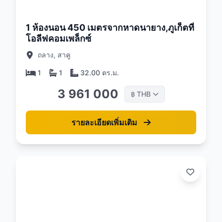
26
1 ห้องนอน 450 เมตรจากหาดนายาง,ภูเก็ตที่
โอลีฟคอมเพล็กซ์
ถลาง, สาคู
1
1
32.00 ตร.ม.
3 961 000
THB
฿
รายละเอียดเพิ่มเติม