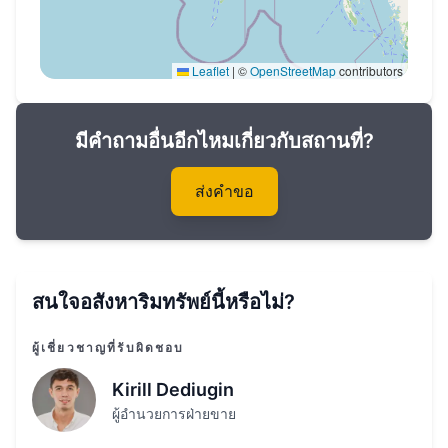
ไม่คิดถึงโอกาสที่จะซื้อทรัพย์สินอยู่ในภูเก็ตตอนเชื้อ
พระวงศ์ที่ลีเทอร์มินัลภูเก็ต\ซับซ้อน!
Leaflet
|
©
OpenStreetMap
contributors
วันครบกำหนด:งวัตถุเป็นเสร็จสมบูรณ์@info:status
มีคำถามอื่นอีกไหมเกี่ยวกับสถานที่?
ส่งคำขอ
สนใจอสังหาริมทรัพย์นี้หรือไม่?
ผู้เชี่ยวชาญที่รับผิดชอบ
Kirill Dediugin
ผู้อำนวยการฝ่ายขาย