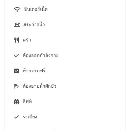
เวลา 15 นาทีขับรถออกไป สีน้ำเงินแคนยอนกอล์ฟ
อินเตอร์เน็ต
คลับคือแค่ 3 นาทีขับรถออกไป ทีใกลทีสุดหางออกไป
ระหว่างประเทศโรงเรียนจะถึงในอีก 15 นาทีและผู้การ
สระว่ายน้ำ
ซื้อของห้างสามารถติดต่อใน 20-25 นาที สีน้ำเงิน
ต้นไม้ภูเก็ตน้ำวนสาธารณะคือ 30 นาทีขับรถออกไป
ครัว
ภูเก็ต\ระหว่างประเทศสนามบินยังตำแหน่งแค่ 5 นาที
ขับรถจากที่ซับซ้อนซึ่งจะทำให้มันตำแหน่งโดยเฉพาะ
ห้องออกกำลังกาย
อย่างยิ่งที่มีเสน่ห์สำหรับนักท่องเที่ยว
ที่จอดรถฟรี
แปของซับซ้อน:
ห้องอาบน้ำฝักบัว
คลับเฮาส์
เทนนิสขึ้นศาล
ลิฟท์
ลูกคือสนามเด็กเล่น
ระเบียง
ร้านอาหารและร้านกาแฟ
สระว่ายน้ำว่ายน้ำ:ใหญ่แล้วและก็เป็นเด็ก