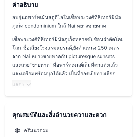
คำอธิบาย
อบอุ่นอพาร์ทเม้นสตูดิโอในเชื้อพระวงศ์ที่ลีเทอร์มินัล
ภูเก็ต condominium ใกล้ Nai หยางชายหาด
เชื้อพระวงศ์ที่ลีเทอร์มินัลภูเก็ตหลายซับซ้อนผ่าตัดโดย
โลก-ชื่อเสียงโรงแรมแบรนด์,ยังตำแหน่ง 250 เมตร
จาก Nai หยางชายหาดกับ picturesque sunsets
และสวย"ชายหาด" ที่อพาร์ทเมนต์เต็มที่ตกแต่งแล้ว
และเตรียมพร้อมบุกได้แล้ว เป็นที่ยอดเยี่ยทางเลือก
สำหรับคนที่กำลังมองหาสบายวันหยุดของ
แสดง
accommodation หรือพิจารณารสืบสวนอยู่ใน
สังหาริมทรัพย์
สะดวกตำแหน่งที่อยู่ใกล้ Sirinat ชาติสวนสาธารณะ
คุณสมบัติและสิ่งอำนวยความสะดวก
Naitong ชายหาดเป็นเวลา 10 นาทีรถขับรถออกไป
ตอนดื่มไหม Khao เคาะเทาและกล้วยชายหาดเป็น
ครีมนวดผม