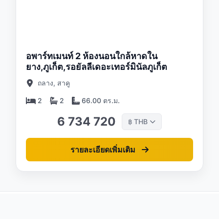
/26
อพาร์ทเมนท์ 2 ห้องนอนใกล้หาดใน
ยาง,ภูเก็ต,รอยัลลีเดอะเทอร์มินัลภูเก็ต
ถลาง, สาคู
2
2
66.00 ตร.ม.
6 734 720
THB
฿
รายละเอียดเพิ่มเติม