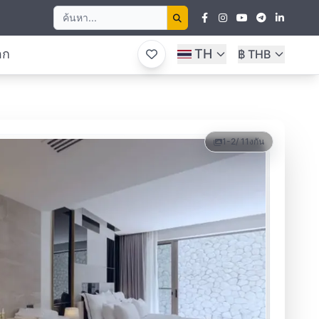
อก
TH
฿ THB
1-2
/ 11
งกัน