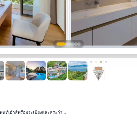
เพนท์เฮ้าส์พร้อมระเบียงและสระว่า…