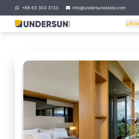
+66 63 303 3133
info@undersunestate.com
อสังห