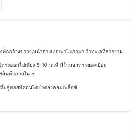
้องพักกว้างขวาง,หน้าต่างแบบพาโนรามา,วิวทะเลที่สวยงาม
่างออกไปเพียง 5-10 นาที มีร้านอาหารยอดเยี่ยม
พสินค้าภายใน 5
็ตที่บลูพอยท์คอนโดป่าตองคอมเพล็กซ์