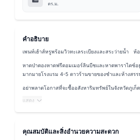
ตร.ม.
คำอธิบาย
เพนท์เฮ้าส์หรูพร้อมวิวทะเลระเบียงและสระว่ายน้ำ ห
หาดป่าตองหาดฟรีดอมเมอร์ลินบีชและหาดพาราไดซ์อยู่ห
มากมายโรงแรม 4-5 ดาวร้านขายของชำและห้างสรร
อย่าพลาดโอกาสที่จะซื้ออสังหาริมทรัพย์ในจังหวัดภูเก
แสดง
คุณสมบัติและสิ่งอำนวยความสะดวก