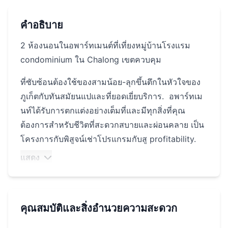
คำอธิบาย
2 ห้องนอนในอพาร์ทเมนต์ที่เที่ยงหมู่บ้านโรงแรม
condominium ใน Chalong เขตควบคุม
ที่ซับซ้อนต้องใช้ของสามน้อย-ลุกขึ้นตึกในหัวใจของ
ภูเก็ตกับทันสมัยนแปและที่ยอดเยี่ยบริการ. อพาร์ทเม
นท์ได้รับการตกแต่งอย่างเต็มที่และมีทุกสิ่งที่คุณ
ต้องการสำหรับชีวิตที่สะดวกสบายและผ่อนคลาย เป็น
โครงการกับพิสูจน์เช่าโปรแกรมกับสู profitability.
เป็นเยี่ยมมาการลงทุนทางเลือก
แสดง
ใกล้หาดในหานและหาดกะตะซูเปอร์มาร์เก็ตคาเฟ่
ร้านอาหารและสถานที่ท่องเที่ยวภูเก็ตเช่นวัดฉลอง
พระใหญ่แหลมพรหมเทพเป็นต้น
คุณสมบัติและสิ่งอำนวยความสะดวก