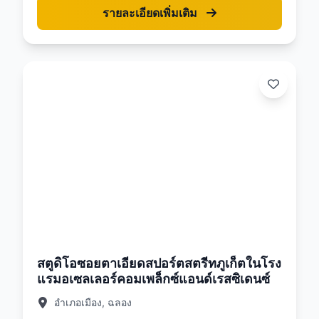
รายละเอียดเพิ่มเติม
26
สตูดิโอซอยตาเอียดสปอร์ตสตรีทภูเก็ตในโรง
แรมอเซลเลอร์คอมเพล็กซ์แอนด์เรสซิเดนซ์
อำเภอเมือง, ฉลอง