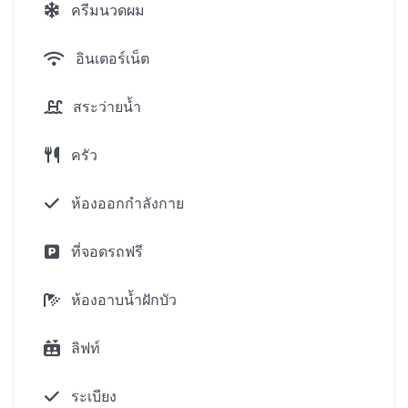
ครีมนวดผม
แปของซับซ้อน:
อินเตอร์เน็ต
ระว่ายน้ำด้วย
มีเครื่องมือพร้อม fitness ห้องสำหรับ workouts
สระว่ายน้ำ
และชั้นเรียนโยคะ
ระว่ายน้ำด้วยกันบนหลังคาผ่อนคลายพื้นที่
ครัว
คนเฝ้าประตูบริการ
ทำความสะอาดของบ้านหลัง
ห้องออกกำลังกาย
บริการซักรีด
ที่จอดรถฟรี
การรักษาความปลอดภัยตลอดเวลา
พื้นที่จอดรถ
ห้องอาบน้ำฝักบัว
วันครบกำหนด:เสร็จสิ้น
ลิฟท์
ระเบียง