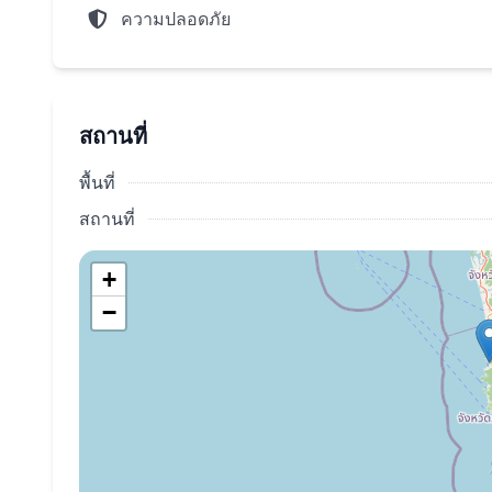
ความปลอดภัย
สไตล์ที่หรูหราและสิทธิพิเศษและส่วนลดของบริษัทบั
ราวาบีชคลับแอคเซส:แบรนด์ใหม่และมีสไตล์บีชคลั
โปรแกรมลากูน่าแอดเวนเจอร์:การจัดการอสังหาริม
อนุบาลนานาชาติฟรีในระหว่างปี,สมาชิกในลากูน่า
สถานที่
สุขภาพระดับพรีเมี่ยม,เช่นเดียวกับส่วนลดค่าเข้าเร
พื้นที่
เงื่อนไขพิเศษ).
สถานที่
การมีส่วนร่วมในบันยันลีฟวิ่ง:เครือข่ายการเช่าที่พ
ให้คุณมีรายได้สูงสุดจากอสังหาริมทรัพย์หากคุณตัด
+
คุณสามารถซื้ออสังหาริมทรัพย์ในจังหวัดภูเก็ตในลากูน
−
จาก 20%
ติดต่อเราเพื่อเรียนรู้เพิ่มเติมและลงทะเบียนสำหรับกา