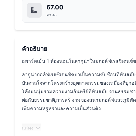
67.00
ตร.ม.
คำอธิบาย
อพาร์ทเม้น 1 ห้องนอนในลากูน่าใหม่กอล์ฟเรสซิเดนซ์
ลากูน่ากอล์ฟเรสซิเดนซ์ชบาเป็นความซับซ้อนที่ทันสม
บันดาลใจจากโครงสร้างอุตสาหกรรมของเหมืองดีบุกอด
โค้งมนนุ่มรวมความงามอินทรีย์ที่ทันสมัย จานธรรมชาต
ต่อกับธรรมชาติ,การสร้ งามของสนามกอล์ฟและภูมิทัศน์
เพิ่มความหรูหราและความเป็นส่วนตัว
แสดง
สถานที่