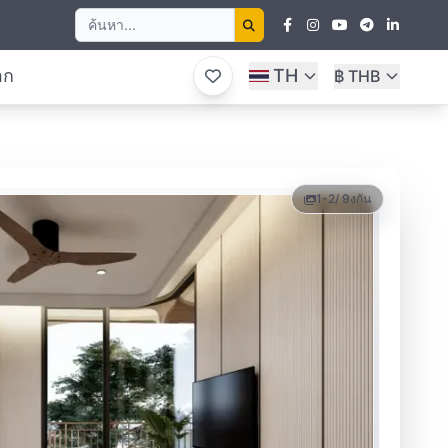
อก
TH
฿ THB
1-2
/ 9
งกัน