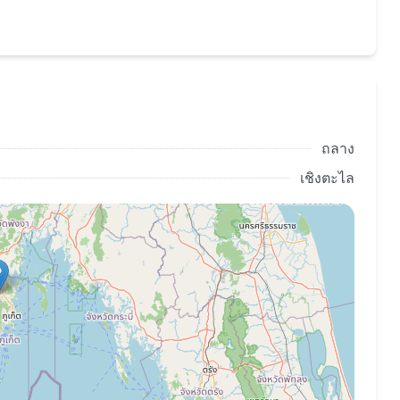
นยันกรุ๊ปทั่วโลก
บในภูเก็ต
ทรัพย์ฟรีและการประกันภัยประจำปี,เข้าเรียนในโรงเรียน
กอล์ฟภูเก็ตกอล์ฟคลับ,การเข้าถึงบริการทางการแพทย์และ
ียนในโรงเรียนนานาชาติที่ดีที่สุดในภูเก็ต(มีข้อกำหนดและ
ถลาง
เชิงตะไล
ักอาศัยส่วนตัวระดับโลกแห่งใหม่ของบันยันกรุ๊ปซึ่งจะช่วย
สินใจที่จะเช่า
่ากอล์ฟเรสซิเดนซ์ชบาที่ซับซ้อนในงว การชำระเงินเริ่มต้น
รดูออนไลน์หรือออฟไลน์