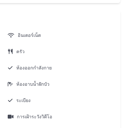
กหาดบางเทายอดนิยม ร้านอาหารระดับไฮเอนด์,โรงแรมระดับ
ู่ในระยะที่สามารถเดินไปห้างสรรพสินค้า,คาเฟ่,ร้าน
อินเตอร์เน็ต
ครัว
ต้นมะพร้าว,สวนอันเงียบสงบที่เน้นความง
แดด
ห้องออกกำลังกาย
ีฟ้าแบบไทย
ห้องอาบน้ำฝักบัว
ระเบียง
ลกทั้งโลกของสิทธิพิเศษที่ไม่มีใคร:
การเฝ้าระวังวิดีโอ
งเจ้าของทรัพย์สินบันยันกรุ๊ปที่นำเสนอการเข้าถึงไลฟ์