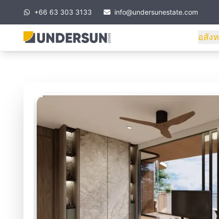
+66 63 303 3133
info@undersunestate.com
อสังห