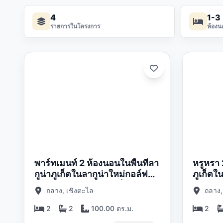
4
1-3
รายการในโครงการ
ห้องน
ดต:
อัปเดต:
05/26
01/05/26
พาร์ทเมนท์ 2 ห้องนอนในพื้นที่ลา
หรูหรา 
กูน่าภูเก็ตในลากูน่าใหม่กอล์ฟ
ภูเก็ตใ
เรสซิเดนซ์ชบาคอมเพล็กซ์
เดนซ์ช
ถลาง, เชิงตะไล
ถลาง,
2
2
100.00 ตร.ม.
2