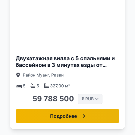
о:
Двухэтажная вилла с 5 спальнями и
бассейном в 3 минутах езды от
пляжа Найхарн, Пхукет в комплексе
Район Муанг, Раваи
Enigma Villas Naiharn
5
5
327,00 м²
59 788 500
RUB
₽
Подробнее