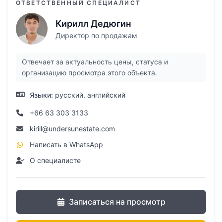
Терраса для загара и отдыха у бассейна
ОТВЕТСТВЕННЫЙ СПЕЦИАЛИСТ
Просторная гостиная открытой
Кирилл Дедюгин
планировки
Директор по продажам
Полностью оснащенная кухня в западном
стиле с кухонным островом
Отвечает за актуальность цены, статуса и
организацию просмотра этого объекта.
Сала
Прачечная
Языки:
русский, английский
Крытая парковка на 2 авто
+66 63 303 3133
kirill@undersunestate.com
Инфраструктура комплекса:
Написать в WhatsApp
О специалисте
Клаб-хаус
Лобби
Коворкинг/ Конференц-зал
Записаться на просмотр
Фитнес-зал