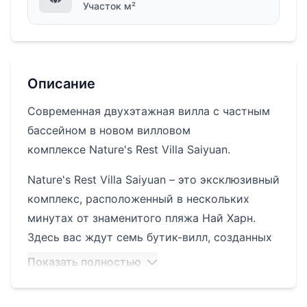
Участок м²
Описание
Современная двухэтажная вилла с частным
бассейном в новом вилловом
комплексе Nature's Rest Villa Saiyuan.
Nature's Rest Villa Saiyuan – это эксклюзивный
комплекс, расположенный в нескольких
минутах от знаменитого пляжа Най Харн.
Здесь вас ждут семь бутик-вилл, созданных
с любовью и вниманием к деталям. Для
Показать полностью
строительства использованы только
высококачественные материалы, чтобы