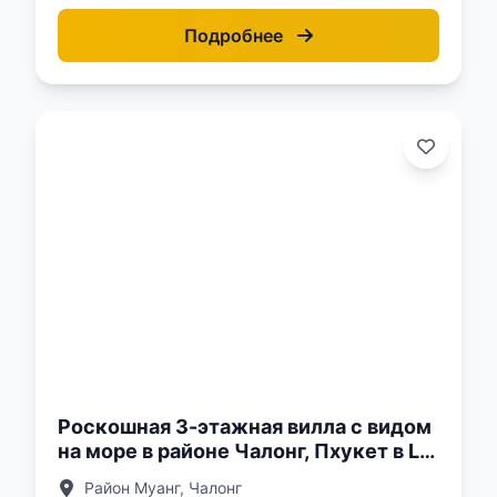
Подробнее
о:
Роскошная 3-этажная вилла с видом
на море в районе Чалонг, Пхукет в La
Vista Luxury villas
Район Муанг, Чалонг