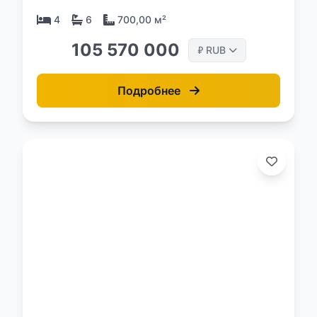
4
6
700,00 м²
105 570 000
RUB
₽
Подробнее
о: