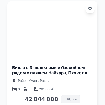
о:
Вилла с 3 спальнями и бассейном
рядом с пляжем Найхарн, Пхукет в
комплексе Enigma Villas Naiharn
Район Муанг, Раваи
3
3
201,00 м²
42 044 000
RUB
₽