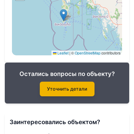
Расстояние до пляжей:
до пляжа Най Харн 2,5 км
до пляжа Раваи 3,9 км
до пляжа Януи 4,7 км
до пляжа Ката 5 км
Leaflet
|
©
OpenStreetMap
contributors
до пляжа Карон 6,7 км
Особенности виллы:
Остались вопросы по объекту?
Площадь дома: 544 кв.м
Уточнить детали
Площадь участка: 404 кв.м
4 спальни
5 ванных комнат, 2 из которых с ванной
Заинтересовались объектом?
Частный бассейн размером 4,85х11 м