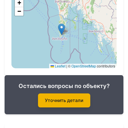
+
Не упустите возможность купить
−
недвижимость на Пхукете в комплексе Villa
Suksan на Раваи!
Право собственности: leasehold.
Leaflet
|
©
OpenStreetMap
contributors
Остались вопросы по объекту?
Уточнить детали