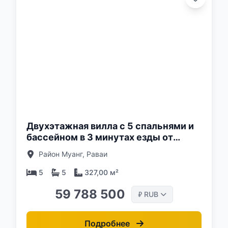
о:
Двухэтажная вилла с 5 спальнями и
бассейном в 3 минутах езды от
пляжа Найхарн, Пхукет в комплексе
Район Муанг, Раваи
Enigma Villas Naiharn
5
5
327,00 м²
59 788 500
RUB
₽
Подробнее