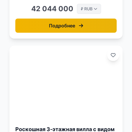
42 044 000
RUB
₽
Подробнее
о:
Роскошная 3-этажная вилла с видом