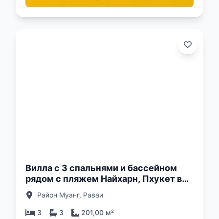
о:
Вилла с 3 спальнями и бассейном
рядом с пляжем Найхарн, Пхукет в
комплексе Enigma Villas Naiharn
Район Муанг, Раваи
3
3
201,00 м²