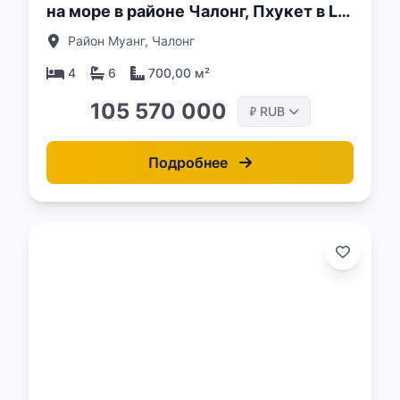
на море в районе Чалонг, Пхукет в La
Vista Luxury villas
Район Муанг, Чалонг
4
6
700,00 м²
105 570 000
RUB
₽
Подробнее