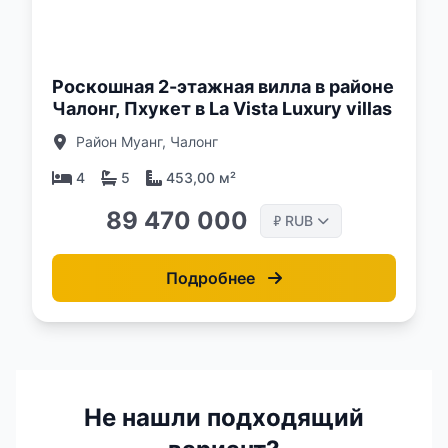
о:
Роскошная 2-этажная вилла в районе
Чалонг, Пхукет в La Vista Luxury villas
Район Муанг, Чалонг
4
5
453,00 м²
89 470 000
RUB
₽
Подробнее
Не нашли подходящий