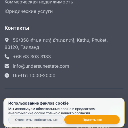
Коммерческая недвижимость
Юридические услуги
Контакты
59/358 ตำบล กะทู้ อำเภอกะทู้, Kathu, Phuket,
83120, Таиланд
+66 63 303 3133
info@undersunestate.com
Пн-Пт: 10:00-20:00
© 2025-2026 Undersun Estate. Все права
Использование файлов cookie
защищены.
Мы используем обязательные cookie и предлагаем
аналитические cookie только с вашего согласия.
Политика
Условия
Отклонить необязательные
Принять все
конфиденциальности
использования