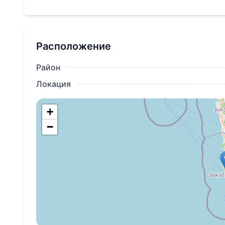
3 спальни
4 ванные комнаты, 2 из них с ванной
Расположение
Просторная гостиная
Обеденная зона
Район
Современная кухня в западном стиле с к
Локация
Павильон
Парковка на 2 авто
+
−
Сад
Стоимость мебельного пакета: 1,5 млн бат.
Не упустите возможность купить недвижимость
Откройте для себя свой новый дом на Пхукет
жизни!