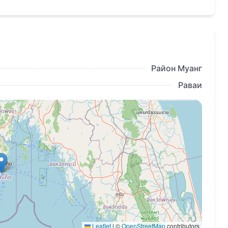
Район Муанг
ухонным островом
Раваи
 на Пхукете в комплексе Lay Pearl Villas.
е, где роскошь становится частью повседневной
Leaflet
|
©
OpenStreetMap
contributors