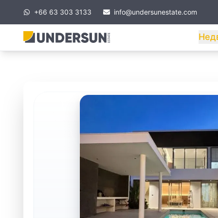
+66 63 303 3133
info@undersunestate.com
Нед