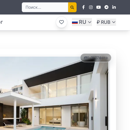
г
RU
₽ RUB
1-2
/ 27
фото