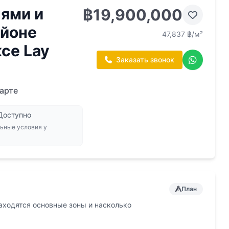
нями и
฿19,900,000
айоне
47,837 ฿/м²
ксе Lay
Заказать звонок
арте
 Доступно
ьные условия у
План
находятся основные зоны и насколько