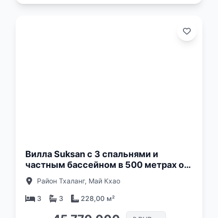
о:
Вилла Suksan с 3 спальнями и
частным бассейном в 500 метрах от
пляжа Май Кхао, Пхукет в комплексе
Район Тхаланг, Май Кхао
Suksan Beachwalk
3
3
228,00 м²