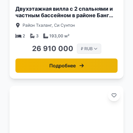
Двухэтажная вилла с 2 спальнями и
частным бассейном в районе Банг
Тао, Пхукет в новом проекте Rise
Район Тхаланг, Си Сунтон
Villas
2
3
193,00 м²
26 910 000
RUB
₽
Подробнее