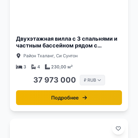
о:
Двухэтажная вилла с 3 спальнями и
частным бассейном рядом с
международной школой HeadStart,
Район Тхаланг, Си Сунтон
Пхукет в новом комплексе MORI
3
4
230,00 м²
37 973 000
RUB
₽
Подробнее