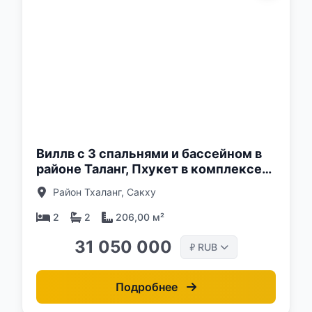
о:
Виллв с 3 спальнями и бассейном в
районе Таланг, Пхукет в комплексе
Akara Pool Villa
Район Тхаланг, Сакху
2
2
206,00 м²
31 050 000
RUB
₽
Подробнее