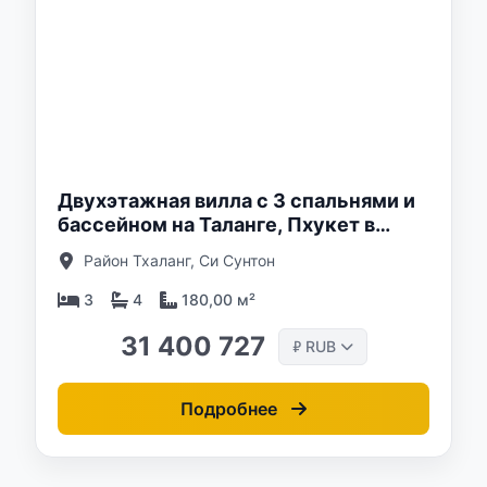
о:
Двухэтажная вилла с 3 спальнями и
бассейном на Таланге, Пхукет в
Diamond Pool Villa
Район Тхаланг, Си Сунтон
3
4
180,00 м²
31 400 727
RUB
₽
Подробнее