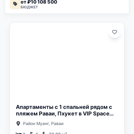
от ₽10 108 500
БЮДЖЕТ
о:
Апартаменты с 1 спальней рядом с
пляжем Раваи, Пхукет в VIP Space
Odyssey
Район Муанг, Раваи