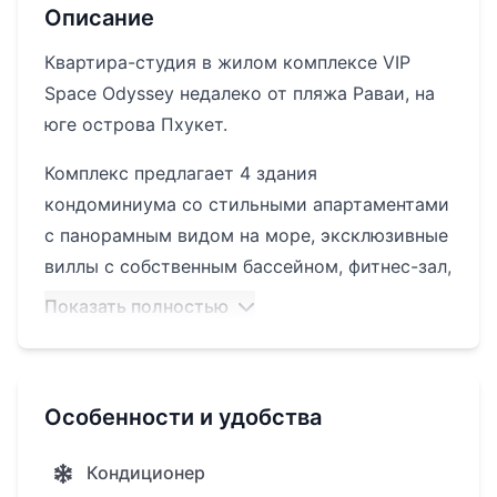
Описание
Квартира-студия в жилом комплексе VIP
Space Odyssey недалеко от пляжа Раваи, на
юге острова Пхукет.
Комплекс предлагает 4 здания
кондоминиума со стильными апартаментами
с панорамным видом на море, эксклюзивные
виллы с собственным бассейном, фитнес-зал,
рестораны, детский клуб и 2 бассейна под
Показать полностью
открытым небом на крыше. Отличный
вариант для инвестиций.
Выгодная локация между двумя
Особенности и удобства
потрясающими пляжами Раваи и Най Харн, в
шаговой доступности от изысканных
Кондиционер