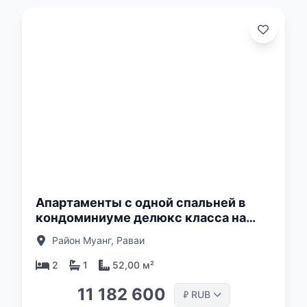
о:
Апартаменты с одной спальней в
кондоминиуме делюкс класса на
Раваи, Пхукет в Essence Residence
Район Муанг, Раваи
2
1
52,00 м²
11 182 600
RUB
₽