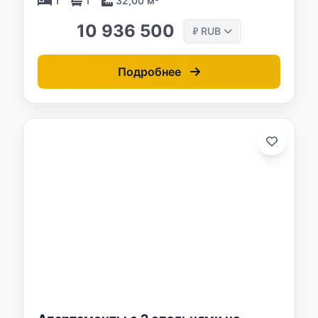
1
1
32,00 м²
10 936 500
RUB
₽
Подробнее
о: