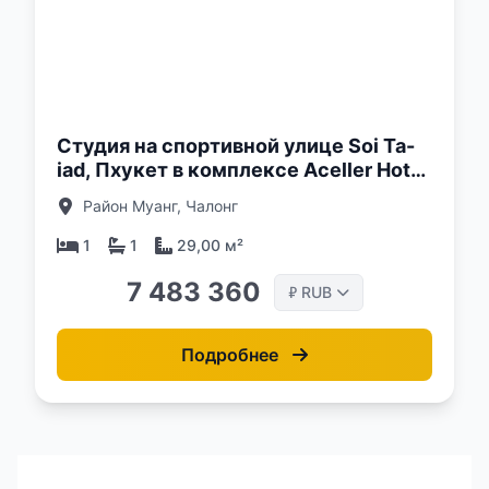
о:
Студия на спортивной улице Soi Ta-
iad, Пхукет в комплексе Aceller Hotel
& Residence
Район Муанг, Чалонг
1
1
29,00 м²
7 483 360
RUB
₽
Подробнее