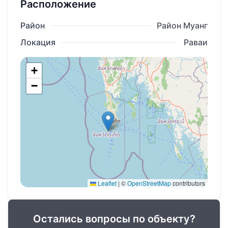
Расположение
Зоны отдыха
Район
Район Муанг
Парковка
Локация
Раваи
Круглосуточная охрана и
видеонаблюдение
+
Для инвесторов действует программа
−
гарантированного дохода 6 % годовых в
течение первых 3 лет.
Есть возможность купить недвижимость на
Пхукете в рассрочку с первоначальным
взносом 30 % от стоимости апартаментов.
Срок сдачи: 2027 г.
Leaflet
|
©
OpenStreetMap
contributors
Остались вопросы по объекту?