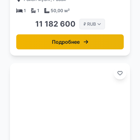
1
1
50,00 м²
11 182 600
RUB
₽
Подробнее
о: