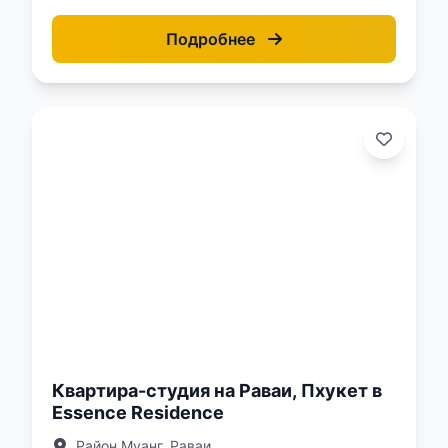
Подробнее
о:
Квартира-студия на Раваи, Пхукет в
Essence Residence
Район Муанг, Раваи