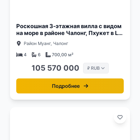
о:
Роскошная 3-этажная вилла с видом
на море в районе Чалонг, Пхукет в La
Vista Luxury villas
Район Муанг, Чалонг
4
6
700,00 м²
105 570 000
RUB
₽
Подробнее