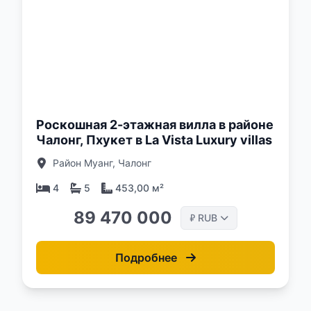
о:
Роскошная 2-этажная вилла в районе
Чалонг, Пхукет в La Vista Luxury villas
Район Муанг, Чалонг
4
5
453,00 м²
89 470 000
RUB
₽
Подробнее