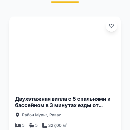
о:
Двухэтажная вилла с 5 спальнями и
бассейном в 3 минутах езды от
пляжа Найхарн, Пхукет в комплексе
Район Муанг, Раваи
Enigma Villas Naiharn
5
5
327,00 м²