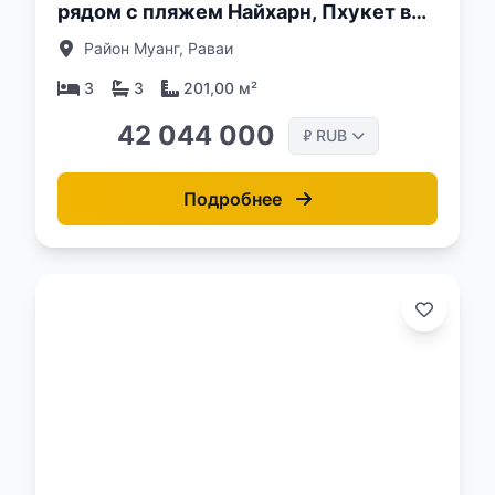
рядом с пляжем Найхарн, Пхукет в
комплексе Enigma Villas Naiharn
Район Муанг, Раваи
3
3
201,00 м²
42 044 000
RUB
₽
Подробнее