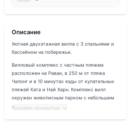
Описание
Уютная двухэтажная вилла с 3 спальнями и
бассейном на побережье.
Вилловый комплекс с частным пляжем
расположен на Раваи, в 250 м от пляжа
Чалонг и в 10 минутах езды от купательных
пляжей Ката и Най Харн. Комплекс вилл
окружен живописным парком с небольшим
зоопарком, где можно покормить оленей,
Показать полностью
понаблюдать за лебедями и другими
птицами. Рядом, в нескольких минутах
пешей прогулки от комплекса находятся