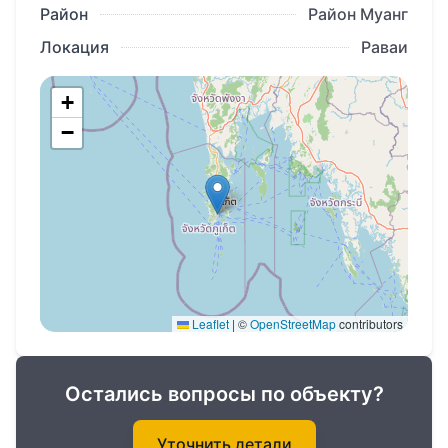
Район
Район Муанг
Локация
Раваи
+
−
Leaflet
|
©
OpenStreetMap
contributors
Остались вопросы по объекту?
Уточнить детали