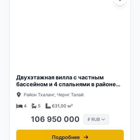
о:
Двухэтажная вилла с частным
бассейном и 4 спальнями в районе
Таланг, Пхукет в комплексе Nature's
Район Тхаланг, Чернг Талай
Rest Villa Cherngtalay
4
5
631,00 м²
106 950 000
RUB
₽
Подробнее