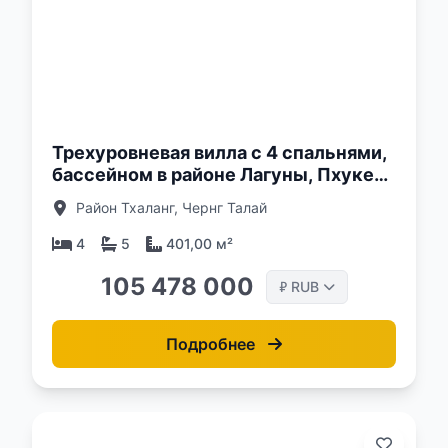
о:
Трехуровневая вилла с 4 спальнями,
бассейном в районе Лагуны, Пхукет
в комплексе Balco Lagoon
Район Тхаланг, Чернг Талай
Cherngtalay Phuket
4
5
401,00 м²
105 478 000
RUB
₽
Подробнее