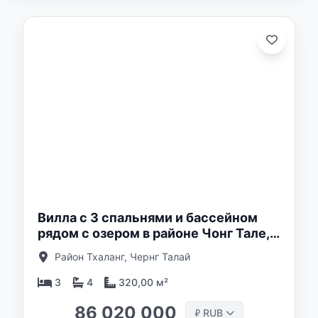
о:
Вилла с 3 спальнями и бассейном
рядом с озером в районе Чонг Тале,
Пхукет в Redwood Luxury
Район Тхаланг, Чернг Талай
3
4
320,00 м²
86 020 000
RUB
₽