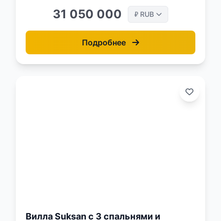
31 050 000
RUB
₽
Подробнее
о:
Вилла Suksan с 3 спальнями и