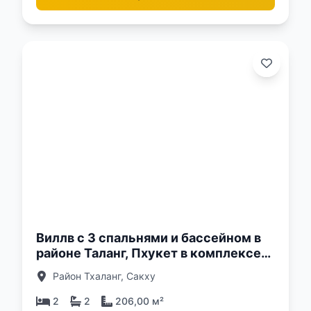
о:
Виллв с 3 спальнями и бассейном в
районе Таланг, Пхукет в комплексе
Akara Pool Villa
Район Тхаланг, Сакху
2
2
206,00 м²