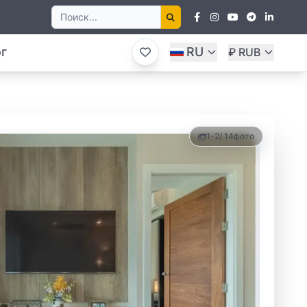
г
RU
₽ RUB
1-2
/ 14
фото