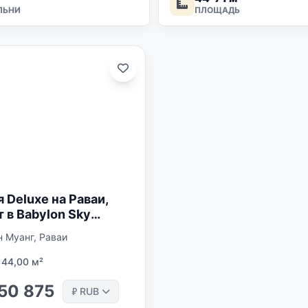
ЛЬНИ
ПЛОЩАДЬ
 Deluxe на Раваи,
 в Babylon Sky
 2
н Муанг, Раваи
44,00 м²
50 875
RUB
₽