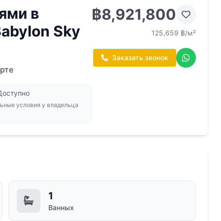
ями в
฿8,921,800
Babylon Sky
125,659 ฿/м²
Заказать звонок
арте
Доступно
ьные условия у владельца
1
Ванных