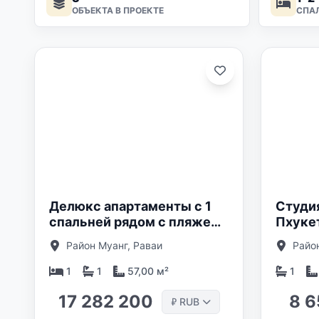
ОБЪЕКТА В ПРОЕКТЕ
СПА
лено:
Обновлено:
26
01/05/26
Делюкс апартаменты с 1
Студия
спальней рядом с пляжем
Пхукет
Раваи, Пхукет в Babylon
Garden
Район Муанг, Раваи
Райо
Sky Garden 2
1
1
57,00 м²
1
17 282 200
8 6
RUB
₽