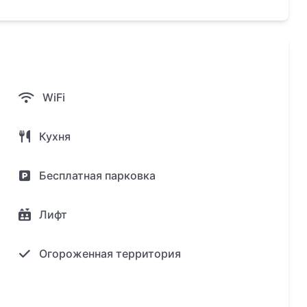
и, торговые центры Вилла Маркет и Макро в 10
опорта 1,5 ч езды на транспорте.
WiFi
гидромассажем, морской водой и детским
Кухня
Бесплатная парковка
Лифт
описным видом на горы и Адаманское море
Огороженная территория
орта