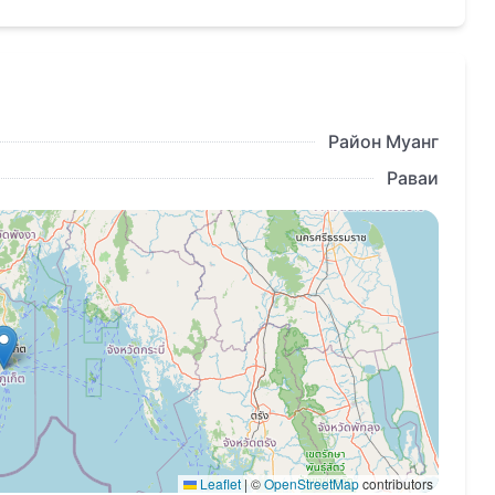
 Babylon Sky Garden 2 можно в рассрочку с
Район Муанг
Раваи
Leaflet
|
©
OpenStreetMap
contributors