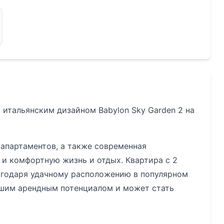
 итальянским дизайном Babylon Sky Garden 2 на
 апартаментов, а также современная
и комфортную жизнь и отдых. Квартира с 2
агодаря удачному расположению в популярном
ьшим арендным потенциалом и может стать
 в 8 минутах от пляжа Най Харн. Всего 3