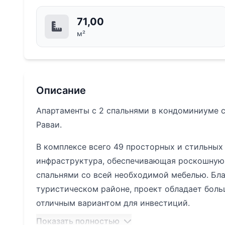
71,00
м²
Описание
Апартаменты с 2 спальнями в кондоминиуме с
Раваи.
В комплексе всего 49 просторных и стильных
инфраструктура, обеспечивающая роскошную 
спальнями со всей необходимой мебелью. Бл
туристическом районе, проект обладает бол
отличным вариантом для инвестиций.
Показать полностью
Выгодня локация в 5 минутах от пляжа Раваи и