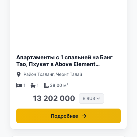
о:
Апартаменты с 1 спальней на Банг
Тао, Пхукет в Above Element
Condominium
Район Тхаланг, Чернг Талай
1
1
38,00 м²
13 202 000
RUB
₽
Подробнее