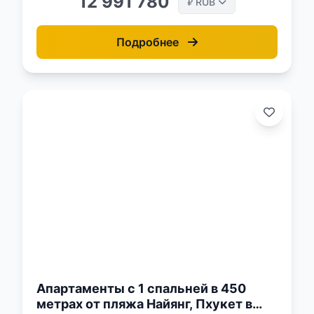
12 991 780
RUB
₽
Подробнее
о:
Апартаменты с 1 спальней в 450
метрах от пляжа Найянг, Пхукет в