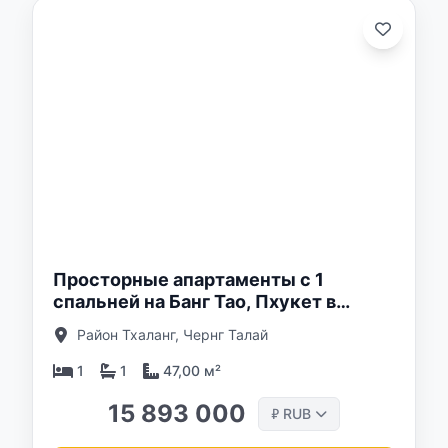
о:
Просторные апартаменты с 1
спальней на Банг Тао, Пхукет в
Above Element Condominium
Район Тхаланг, Чернг Талай
1
1
47,00 м²
15 893 000
RUB
₽