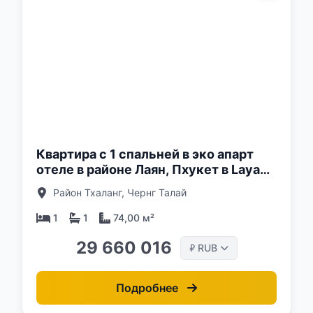
о:
Квартира с 1 спальней в эко апарт
отеле в районе Лаян, Пхукет в Layan
Green Park
Район Тхаланг, Чернг Талай
1
1
74,00 м²
29 660 016
RUB
₽
Подробнее