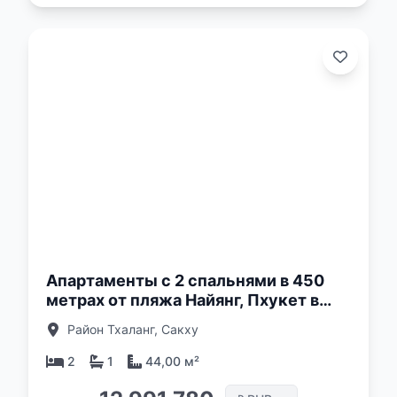
о:
Апартаменты с 2 спальнями в 450
метрах от пляжа Найянг, Пхукет в
комплексе The Olive
Район Тхаланг, Сакху
2
1
44,00 м²