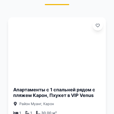
о:
Апартаменты с 1 спальней рядом с
пляжем Карон, Пхукет в VIP Venus
Район Муанг, Карон
1
1
30,00 м²