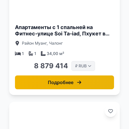
о:
Апартаменты с 1 спальней на
Фитнес-улице Soi Ta-iad, Пхукет в
комплексе Aceller Hotel & Residence
Район Муанг, Чалонг
1
1
34,00 м²
8 879 414
RUB
₽
Подробнее