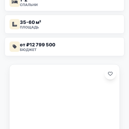
СПАЛЬНИ
35-60 м²
ПЛОЩАДЬ
от ₽12 799 500
БЮДЖЕТ
о: