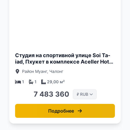
о:
Студия на спортивной улице Soi Ta-
iad, Пхукет в комплексе Aceller Hotel
& Residence
Район Муанг, Чалонг
1
1
29,00 м²
7 483 360
RUB
₽
Подробнее