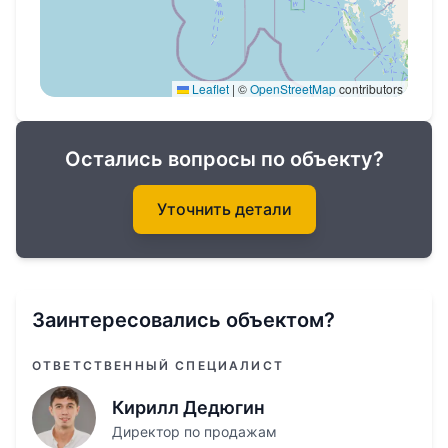
Тренажерный зал
Просторная детская игровая комната
Паркинг на 173 машиноместа.
Leaflet
|
©
OpenStreetMap
contributors
Преимущества для
Остались вопросы по объекту?
владельцев:
Уточнить детали
Арендные программы: Гарантированный
доход: 7% годовых в течение 5 лет и
Rental Pool.
Бесплатное проживание: 30 дней в
Заинтересовались объектом?
низкий сезон или 10 дней в высокий.
ОТВЕТСТВЕННЫЙ СПЕЦИАЛИСТ
Есть возможность рассрочки с
первоначальным взносом от 35%.
Кирилл Дедюгин
Директор по продажам
Сдача объекта: 4 квартал 2028 года.