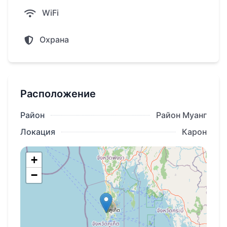
аэропорта
WiFi
В шаговой доступности сосредоточена
вся необходимая инфраструктура:
Охрана
десятки ресторанов, аутентичные рынки,
кафе и лучшие массажные салоны
острова.
Расположение
Инфраструктура комплекса
Район
Район Муанг
3 бассейна, включая инфинити-бассейн на
Локация
Карон
крыше
+
Лаундж-зоны и полноценные парковые
−
пространства на крыше
Ресторан, кафе у бассейна, зона для
пикников
Современный коворкинг