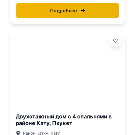
Подробнее
о:
Двухэтажный дом с 4 спальнями в
районе Кату, Пхукет
Район Катху, Кату