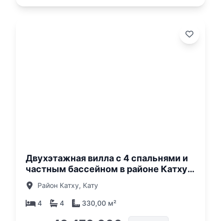
о:
Двухэтажная вилла с 4 спальнями и
частным бассейном в районе Катху,
Пхукет в комплексе D'Chateau
Район Катху, Кату
4
4
330,00 м²