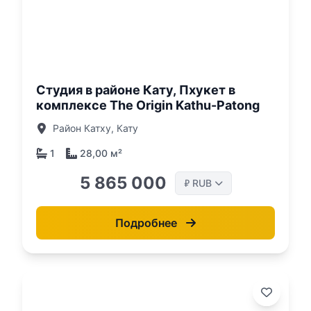
о:
Студия в районе Кату, Пхукет в
комплексе The Origin Kathu-Patong
Район Катху, Кату
1
28,00 м²
5 865 000
RUB
₽
Подробнее