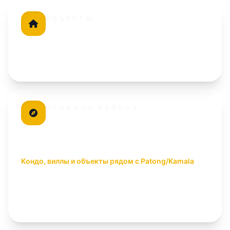
ОБЪЕКТЫ
в локации
6
Все объекты проверены командой Undersun Estate.
ПРОФИЛЬ РАЙОНА
Район Катху
Баланс города и
туристических зон
Кондо, виллы и объекты рядом с Patong/Kamala
Kathu District сочетает доступ к пляжам, городской
инфраструктуре и туристическому спросу. Перед
покупкой стоит отдельно проверять шум,
подъездные дороги и сезонность спроса.