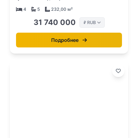
4
5
232,00 м²
31 740 000
RUB
₽
Подробнее
о: