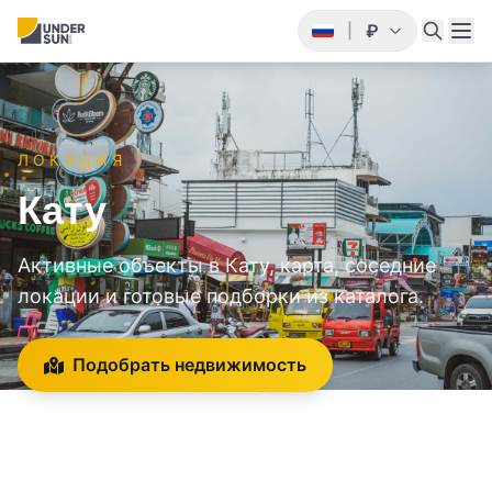
₽
|
ЛОКАЦИЯ
Кату
Активные объекты в Кату, карта, соседние
локации и готовые подборки из каталога.
Подобрать недвижимость
Получить консультацию
Вернуться к району