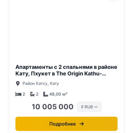
о:
Апартаменты с 2 спальнями в районе
Кату, Пхукет в The Origin Kathu-
Patong
Район Катху, Кату
2
2
48,00 м²
10 005 000
RUB
₽
Подробнее