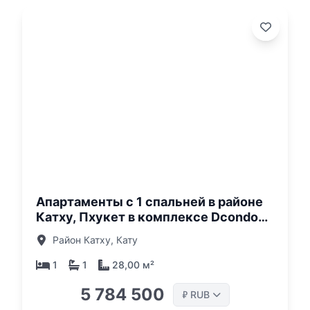
о:
Апартаменты с 1 спальней в районе
Катху, Пхукет в комплексе Dcondo
Cove
Район Катху, Кату
1
1
28,00 м²
5 784 500
RUB
₽