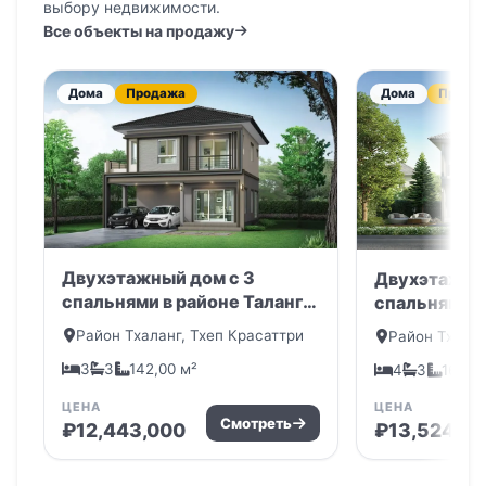
выбору недвижимости.
Все объекты на продажу
Дома
Продажа
Дома
Прода
Двухэтажный дом с 3
Двухэтажны
спальнями в районе Таланг,
спальнями в
Пхукет в комплексе The
Пхукет в ко
Район Тхаланг, Тхеп Красаттри
Район Тхалан
Plant Thepkrasatti-Thalang
Plant Thepkr
3
3
142,00 м²
4
3
162,0
ЦЕНА
ЦЕНА
Смотреть
₽12,443,000
₽13,524,0